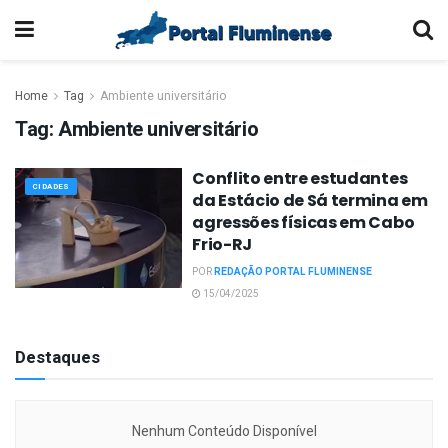
Home
Tag
Ambiente universitário
Tag:
Ambiente universitário
Conflito entre estudantes
CIDADES
da Estácio de Sá termina em
agressões físicas em Cabo
Frio-RJ
POR
REDAÇÃO PORTAL FLUMINENSE
15/04/2025
Destaques
Nenhum Conteúdo Disponível