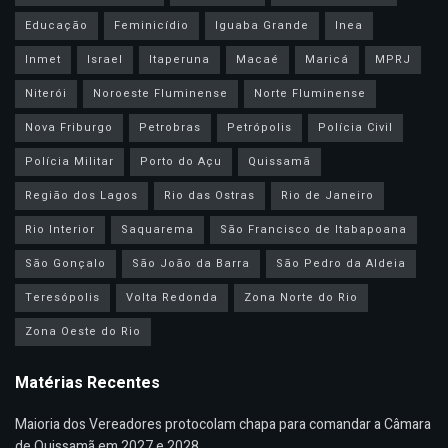
Educação
Feminicídio
Iguaba Grande
Inea
Inmet
Israel
Itaperuna
Macaé
Maricá
MPRJ
Niterói
Noroeste Fluminense
Norte Fluminense
Nova Friburgo
Petrobras
Petrópolis
Polícia Civil
Polícia Militar
Porto do Açu
Quissamã
Região dos Lagos
Rio das Ostras
Rio de Janeiro
Rio Interior
Saquarema
São Francisco de Itabapoana
São Gonçalo
São João da Barra
São Pedro da Aldeia
Teresópolis
Volta Redonda
Zona Norte do Rio
Zona Oeste do Rio
Matérias Recentes
Maioria dos Vereadores protocolam chapa para comandar a Câmara
de Quissamã em 2027 e 2028