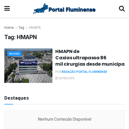
Home
Tag
HMAPN
Tag:
HMAPN
HMAPN de
BAIXADA
Caxias ultrapassa 86
mil cirurgias desde municipal
POR
REDAÇÃO PORTAL FLUMINENSE
26/06/2026
Destaques
Nenhum Conteúdo Disponível