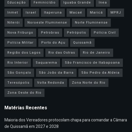
Educação
Feminicídio
Iguaba Grande
Inea
Inmet
Israel
Itaperuna
Macaé
Maricá
MPRJ
Niterói
Noroeste Fluminense
Norte Fluminense
Nova Friburgo
Petrobras
Petrópolis
Polícia Civil
Polícia Militar
Porto do Açu
Quissamã
Região dos Lagos
Rio das Ostras
Rio de Janeiro
Rio Interior
Saquarema
São Francisco de Itabapoana
São Gonçalo
São João da Barra
São Pedro da Aldeia
Teresópolis
Volta Redonda
Zona Norte do Rio
Zona Oeste do Rio
Matérias Recentes
Maioria dos Vereadores protocolam chapa para comandar a Câmara
de Quissamã em 2027 e 2028