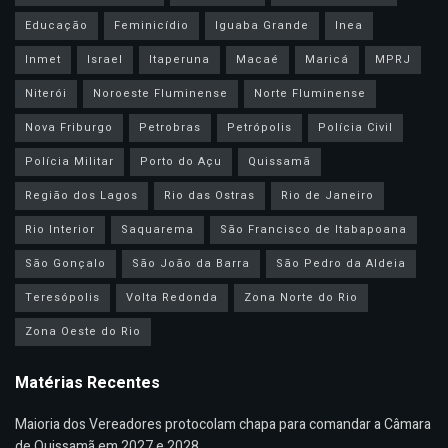
Educação
Feminicídio
Iguaba Grande
Inea
Inmet
Israel
Itaperuna
Macaé
Maricá
MPRJ
Niterói
Noroeste Fluminense
Norte Fluminense
Nova Friburgo
Petrobras
Petrópolis
Polícia Civil
Polícia Militar
Porto do Açu
Quissamã
Região dos Lagos
Rio das Ostras
Rio de Janeiro
Rio Interior
Saquarema
São Francisco de Itabapoana
São Gonçalo
São João da Barra
São Pedro da Aldeia
Teresópolis
Volta Redonda
Zona Norte do Rio
Zona Oeste do Rio
Matérias Recentes
Maioria dos Vereadores protocolam chapa para comandar a Câmara
de Quissamã em 2027 e 2028