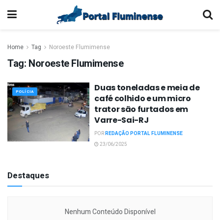
Home
Tag
Noroeste Flumimense
Tag:
Noroeste Flumimense
Duas toneladas e meia de
POLÍCIA
café colhido e um micro
trator são furtados em
Varre-Sai-RJ
POR
REDAÇÃO PORTAL FLUMINENSE
23/06/2025
Destaques
Nenhum Conteúdo Disponível