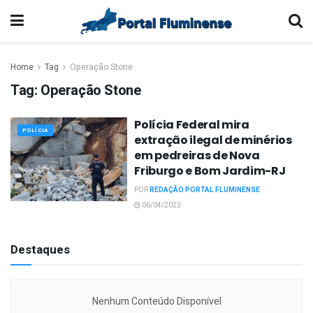
Home
Tag
Operação Stone
Tag:
Operação Stone
Polícia Federal mira
POLÍCIA
extração ilegal de minérios
em pedreiras de Nova
Friburgo e Bom Jardim-RJ
POR
REDAÇÃO PORTAL FLUMINENSE
06/04/2023
Destaques
Nenhum Conteúdo Disponível