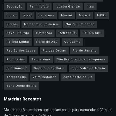
Educação
Feminicídio
Iguaba Grande
Inea
Inmet
Israel
Itaperuna
Macaé
Maricá
MPRJ
Niterói
Noroeste Fluminense
Norte Fluminense
Nova Friburgo
Petrobras
Petrópolis
Polícia Civil
Polícia Militar
Porto do Açu
Quissamã
Região dos Lagos
Rio das Ostras
Rio de Janeiro
Rio Interior
Saquarema
São Francisco de Itabapoana
São Gonçalo
São João da Barra
São Pedro da Aldeia
Teresópolis
Volta Redonda
Zona Norte do Rio
Zona Oeste do Rio
Matérias Recentes
Maioria dos Vereadores protocolam chapa para comandar a Câmara
de Quissamã em 2027 e 2028