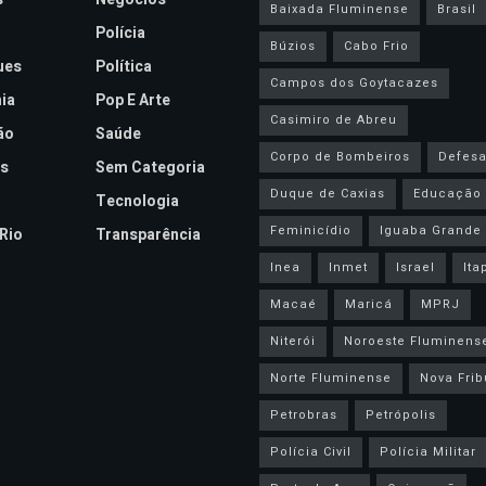
Baixada Fluminense
Brasil
Polícia
Búzios
Cabo Frio
ues
Política
Campos dos Goytacazes
ia
Pop E Arte
Casimiro de Abreu
ão
Saúde
Corpo de Bombeiros
Defesa 
s
Sem Categoria
Duque de Caxias
Educação
Tecnologia
Feminicídio
Iguaba Grande
Rio
Transparência
Inea
Inmet
Israel
Ita
Macaé
Maricá
MPRJ
Niterói
Noroeste Fluminens
Norte Fluminense
Nova Frib
Petrobras
Petrópolis
Polícia Civil
Polícia Militar