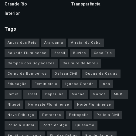
Grande Rio
Transparência
Interior
Tags
Angra dos Reis
Araruama
Arraial do Cabo
Baixada Fluminense
Brasil
Búzios
Cabo Frio
Campos dos Goytacazes
Casimiro de Abreu
Corpo de Bombeiros
Defesa Civil
Duque de Caxias
Educação
Feminicídio
Iguaba Grande
Inea
Inmet
Israel
Itaperuna
Macaé
Maricá
MPRJ
Niterói
Noroeste Fluminense
Norte Fluminense
Nova Friburgo
Petrobras
Petrópolis
Polícia Civil
Polícia Militar
Porto do Açu
Quissamã
Região dos Lagos
Rio das Ostras
Rio de Janeiro