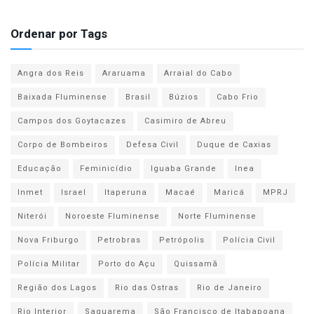
Ordenar por Tags
Angra dos Reis
Araruama
Arraial do Cabo
Baixada Fluminense
Brasil
Búzios
Cabo Frio
Campos dos Goytacazes
Casimiro de Abreu
Corpo de Bombeiros
Defesa Civil
Duque de Caxias
Educação
Feminicídio
Iguaba Grande
Inea
Inmet
Israel
Itaperuna
Macaé
Maricá
MPRJ
Niterói
Noroeste Fluminense
Norte Fluminense
Nova Friburgo
Petrobras
Petrópolis
Polícia Civil
Polícia Militar
Porto do Açu
Quissamã
Região dos Lagos
Rio das Ostras
Rio de Janeiro
Rio Interior
Saquarema
São Francisco de Itabapoana