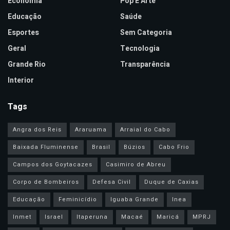
Economia
Pop E Arte
Educação
Saúde
Esportes
Sem Categoria
Geral
Tecnologia
Grande Rio
Transparência
Interior
Tags
Angra dos Reis
Araruama
Arraial do Cabo
Baixada Fluminense
Brasil
Búzios
Cabo Frio
Campos dos Goytacazes
Casimiro de Abreu
Corpo de Bombeiros
Defesa Civil
Duque de Caxias
Educação
Feminicídio
Iguaba Grande
Inea
Inmet
Israel
Itaperuna
Macaé
Maricá
MPRJ