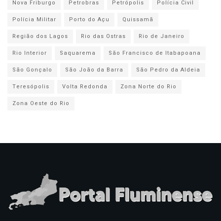
Nova Friburgo
Petrobras
Petrópolis
Polícia Civil
Polícia Militar
Porto do Açu
Quissamã
Região dos Lagos
Rio das Ostras
Rio de Janeiro
Rio Interior
Saquarema
São Francisco de Itabapoana
São Gonçalo
São João da Barra
São Pedro da Aldeia
Teresópolis
Volta Redonda
Zona Norte do Rio
Zona Oeste do Rio