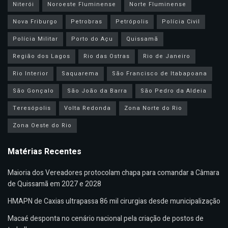
Niterói
Noroeste Fluminense
Norte Fluminense
Nova Friburgo
Petrobras
Petrópolis
Polícia Civil
Polícia Militar
Porto do Açu
Quissamã
Região dos Lagos
Rio das Ostras
Rio de Janeiro
Rio Interior
Saquarema
São Francisco de Itabapoana
São Gonçalo
São João da Barra
São Pedro da Aldeia
Teresópolis
Volta Redonda
Zona Norte do Rio
Zona Oeste do Rio
Matérias Recentes
Maioria dos Vereadores protocolam chapa para comandar a Câmara
de Quissamã em 2027 e 2028
HMAPN de Caxias ultrapassa 86 mil cirurgias desde municipalização
Macaé desponta no cenário nacional pela criação de postos de