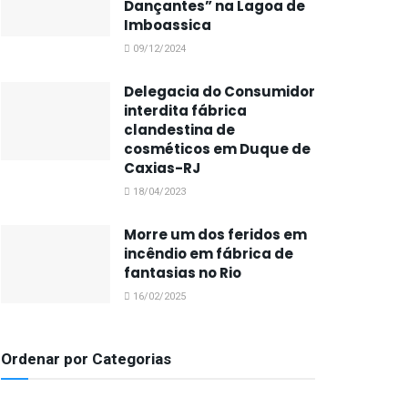
Dançantes” na Lagoa de
Imboassica
09/12/2024
Delegacia do Consumidor
interdita fábrica
clandestina de
cosméticos em Duque de
Caxias-RJ
18/04/2023
Morre um dos feridos em
incêndio em fábrica de
fantasias no Rio
16/02/2025
Ordenar por Categorias