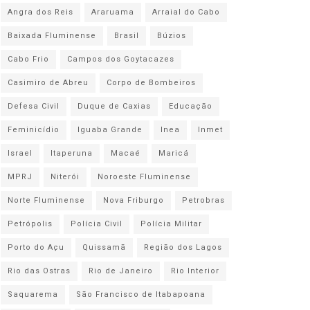
Angra dos Reis
Araruama
Arraial do Cabo
Baixada Fluminense
Brasil
Búzios
Cabo Frio
Campos dos Goytacazes
Casimiro de Abreu
Corpo de Bombeiros
Defesa Civil
Duque de Caxias
Educação
Feminicídio
Iguaba Grande
Inea
Inmet
Israel
Itaperuna
Macaé
Maricá
MPRJ
Niterói
Noroeste Fluminense
Norte Fluminense
Nova Friburgo
Petrobras
Petrópolis
Polícia Civil
Polícia Militar
Porto do Açu
Quissamã
Região dos Lagos
Rio das Ostras
Rio de Janeiro
Rio Interior
Saquarema
São Francisco de Itabapoana