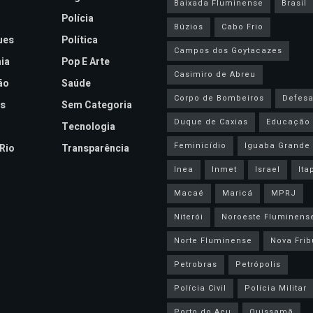
Baixada Fluminense
Brasil
Polícia
Búzios
Cabo Frio
ues
Política
Campos dos Goytacazes
ia
Pop E Arte
Casimiro de Abreu
ão
Saúde
Corpo de Bombeiros
Defesa 
s
Sem Categoria
Duque de Caxias
Educação
Tecnologia
Feminicídio
Iguaba Grande
Rio
Transparência
Inea
Inmet
Israel
Ita
Macaé
Maricá
MPRJ
Niterói
Noroeste Fluminens
Norte Fluminense
Nova Frib
Petrobras
Petrópolis
Polícia Civil
Polícia Militar
Porto do Açu
Quissamã