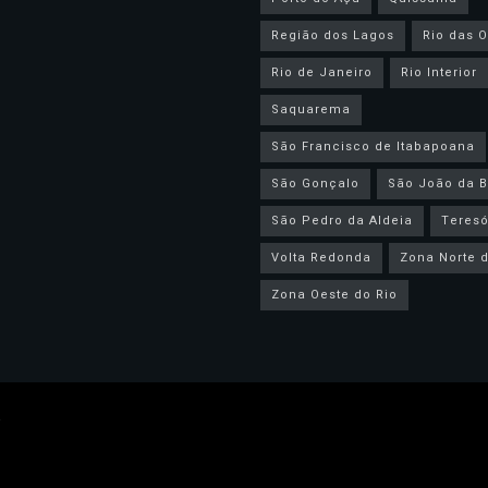
Região dos Lagos
Rio das O
Rio de Janeiro
Rio Interior
Saquarema
São Francisco de Itabapoana
São Gonçalo
São João da B
São Pedro da Aldeia
Teresó
Volta Redonda
Zona Norte d
Zona Oeste do Rio
.