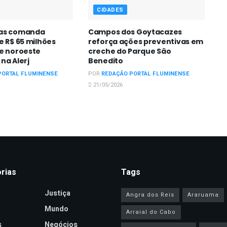
CIDADES
uas comanda
Campos dos Goytacazes
e R$ 65 milhões
reforça ações preventivas em
 e noroeste
creche do Parque São
na Alerj
Benedito
PORTAL FLUMINENSE
POR
REDAÇÃO PORTAL FLUMINENSE
21/05/2026
rias
Tags
Justiça
Angra dos Reis
Araruama
Mundo
Arraial do Cabo
s
Negócios