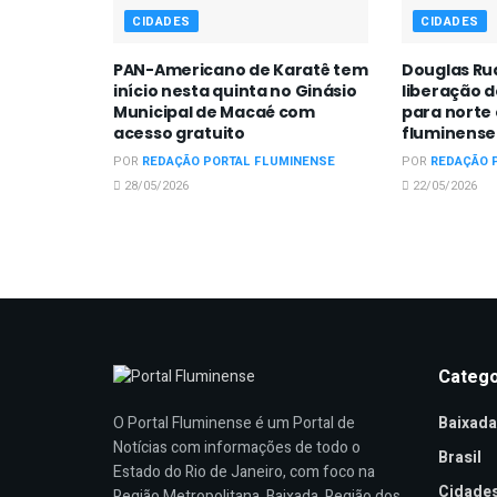
CIDADES
CIDADES
PAN-Americano de Karatê tem
Douglas R
início nesta quinta no Ginásio
liberação d
Municipal de Macaé com
para norte
acesso gratuito
fluminense 
POR
REDAÇÃO PORTAL FLUMINENSE
POR
REDAÇÃO 
28/05/2026
22/05/2026
Catego
Baixada
O Portal Fluminense é um Portal de
Notícias com informações de todo o
Brasil
Estado do Rio de Janeiro, com foco na
Cidade
Região Metropolitana, Baixada, Região dos