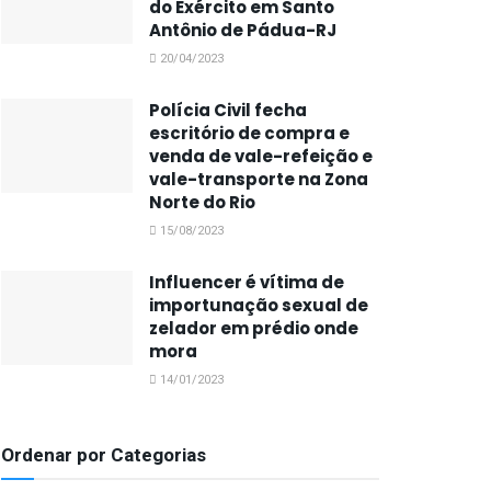
do Exército em Santo
Antônio de Pádua-RJ
20/04/2023
Polícia Civil fecha
escritório de compra e
venda de vale-refeição e
vale-transporte na Zona
Norte do Rio
15/08/2023
Influencer é vítima de
importunação sexual de
zelador em prédio onde
mora
14/01/2023
Ordenar por Categorias