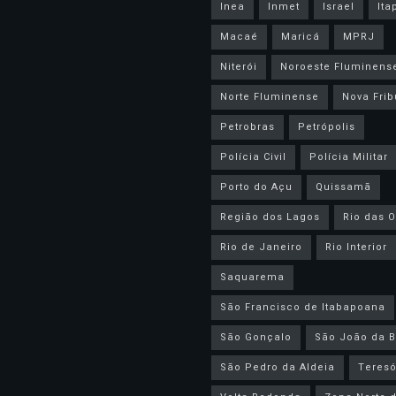
Inea
Inmet
Israel
Ita
Macaé
Maricá
MPRJ
Niterói
Noroeste Fluminens
Norte Fluminense
Nova Frib
Petrobras
Petrópolis
Polícia Civil
Polícia Militar
Porto do Açu
Quissamã
Região dos Lagos
Rio das O
Rio de Janeiro
Rio Interior
Saquarema
São Francisco de Itabapoana
São Gonçalo
São João da B
São Pedro da Aldeia
Teresó