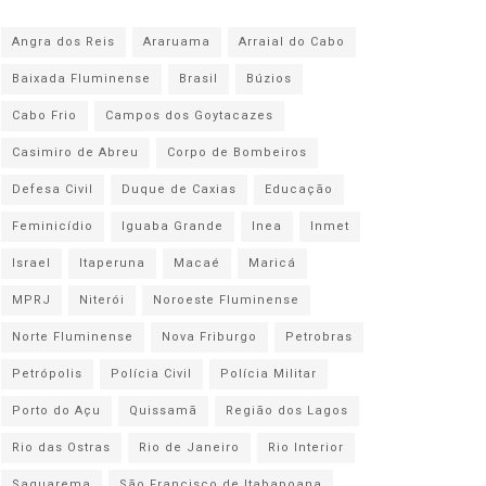
Angra dos Reis
Araruama
Arraial do Cabo
Baixada Fluminense
Brasil
Búzios
Cabo Frio
Campos dos Goytacazes
Casimiro de Abreu
Corpo de Bombeiros
Defesa Civil
Duque de Caxias
Educação
Feminicídio
Iguaba Grande
Inea
Inmet
Israel
Itaperuna
Macaé
Maricá
MPRJ
Niterói
Noroeste Fluminense
Norte Fluminense
Nova Friburgo
Petrobras
Petrópolis
Polícia Civil
Polícia Militar
Porto do Açu
Quissamã
Região dos Lagos
Rio das Ostras
Rio de Janeiro
Rio Interior
Saquarema
São Francisco de Itabapoana