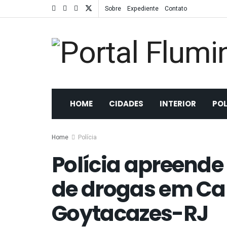
Sobre
Expediente
Contato
HOME
CIDADES
INTERIOR
POL
Home
Polícia
Polícia apreend
de drogas em C
Goytacazes-RJ