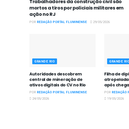
Trabalhadores da construção civil são
mortos a tiros por policiais militares em
ação no RJ
POR
REDAÇÃO PORTAL FLUMINENSE
29/05/2026
GRANDE RIO
GRANDE RI
Autoridades descobrem
Filha de di
central de mineração de
atropelada
ativos digitais do CV no Rio
após chega
POR
REDAÇÃO PORTAL FLUMINENSE
POR
REDAÇÃO 
24/05/2026
19/05/2026