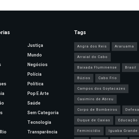
rias
Tags
Justiça
Angra dos Reis
Araruama
Mundo
Arraial do Cabo
s
Negócios
Baixada Fluminense
Brasil
Polícia
Búzios
Cabo Frio
ues
Política
Campos dos Goytacazes
ia
Pop E Arte
Casimiro de Abreu
ão
Saúde
Corpo de Bombeiros
Defesa 
s
Sem Categoria
Duque de Caxias
Educação
Tecnologia
Feminicídio
Iguaba Grande
Rio
Transparência