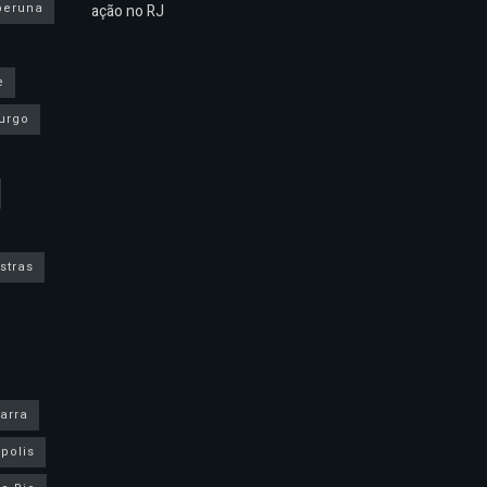
peruna
ação no RJ
e
urgo
stras
arra
polis