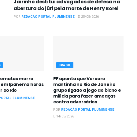
Jairinho destitui advogados de defesa na
abertura do júri pela morte de Henry Borel
POR
REDAÇÃO PORTAL FLUMINENSE
25/05/2026
O
BRASIL
plomatas morre
PF aponta que Vorcaro
 em Ipanema horas
mantinha no Rio de Janeiro
r ao Rio
grupo ligado a jogo do bicho e
milícia para fazer ameaças
PORTAL FLUMINENSE
contra adversários
POR
REDAÇÃO PORTAL FLUMINENSE
14/05/2026