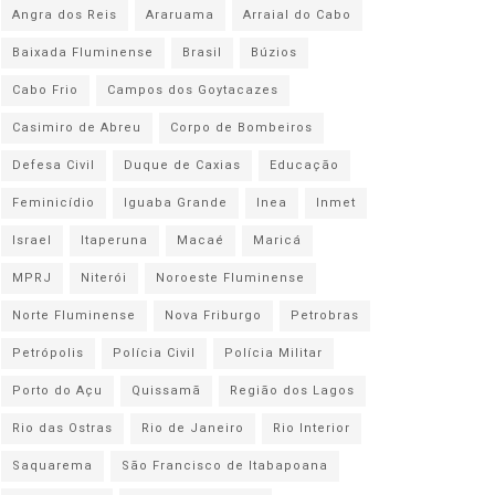
Angra dos Reis
Araruama
Arraial do Cabo
Baixada Fluminense
Brasil
Búzios
Cabo Frio
Campos dos Goytacazes
Casimiro de Abreu
Corpo de Bombeiros
Defesa Civil
Duque de Caxias
Educação
Feminicídio
Iguaba Grande
Inea
Inmet
Israel
Itaperuna
Macaé
Maricá
MPRJ
Niterói
Noroeste Fluminense
Norte Fluminense
Nova Friburgo
Petrobras
Petrópolis
Polícia Civil
Polícia Militar
Porto do Açu
Quissamã
Região dos Lagos
Rio das Ostras
Rio de Janeiro
Rio Interior
Saquarema
São Francisco de Itabapoana