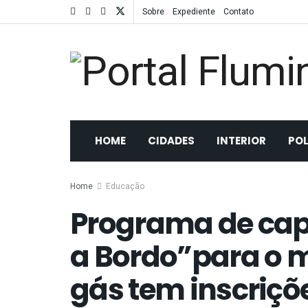
Sobre
Expediente
Contato
HOME
CIDADES
INTERIOR
POL
Home
Educação
Programa de cap
a Bordo”para o m
gás tem inscriçõ