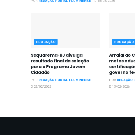
POR
REDAÇÃO PORTAL FLUMINENSE
15/05/2026
EDUCAÇÃO
EDUCAÇÃO
Saquarema-RJ divulga
Arraial do 
resultado final da seleção
metas educ
para o Programa Jovem
certificaç
Cidadão
governo fe
POR
REDAÇÃO PORTAL FLUMINENSE
POR
REDAÇÃO 
25/02/2026
13/02/2026