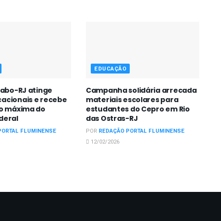
EDUCAÇÃO
Cabo-RJ atinge
Campanha solidária arrecada
acionais e recebe
materiais escolares para
ão máxima do
estudantes do Cepro em Rio
deral
das Ostras-RJ
PORTAL FLUMINENSE
POR
REDAÇÃO PORTAL FLUMINENSE
12/02/2026