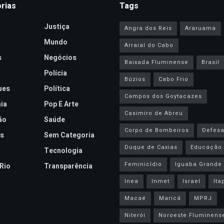
rias
Tags
Justiça
Angra dos Reis
Araruama
Mundo
Arraial do Cabo
s
Negócios
Baixada Fluminense
Brasil
Polícia
Búzios
Cabo Frio
ues
Política
Campos dos Goytacazes
ia
Pop E Arte
Casimiro de Abreu
ão
Saúde
Corpo de Bombeiros
Defesa 
s
Sem Categoria
Duque de Caxias
Educação
Tecnologia
Feminicídio
Iguaba Grande
Rio
Transparência
Inea
Inmet
Israel
Ita
Macaé
Maricá
MPRJ
Niterói
Noroeste Fluminens