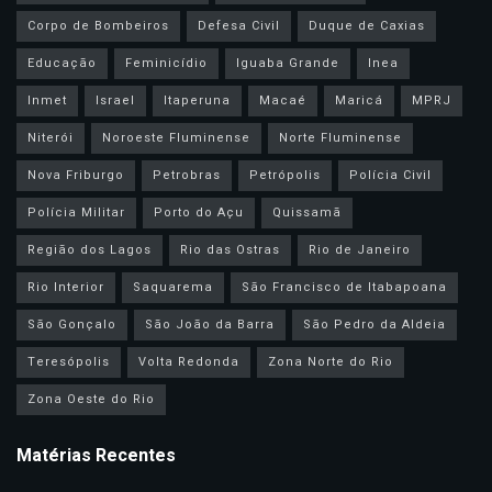
Corpo de Bombeiros
Defesa Civil
Duque de Caxias
Educação
Feminicídio
Iguaba Grande
Inea
Inmet
Israel
Itaperuna
Macaé
Maricá
MPRJ
Niterói
Noroeste Fluminense
Norte Fluminense
Nova Friburgo
Petrobras
Petrópolis
Polícia Civil
Polícia Militar
Porto do Açu
Quissamã
Região dos Lagos
Rio das Ostras
Rio de Janeiro
Rio Interior
Saquarema
São Francisco de Itabapoana
São Gonçalo
São João da Barra
São Pedro da Aldeia
Teresópolis
Volta Redonda
Zona Norte do Rio
Zona Oeste do Rio
Matérias Recentes