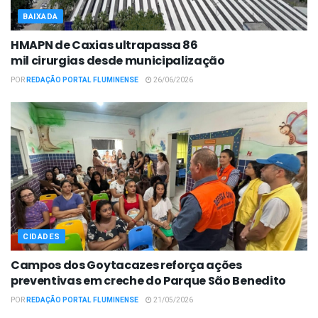
BAIXADA
HMAPN de Caxias ultrapassa 86
mil cirurgias desde municipalização
POR
REDAÇÃO PORTAL FLUMINENSE
26/06/2026
CIDADES
Campos dos Goytacazes reforça ações
preventivas em creche do Parque São Benedito
POR
REDAÇÃO PORTAL FLUMINENSE
21/05/2026