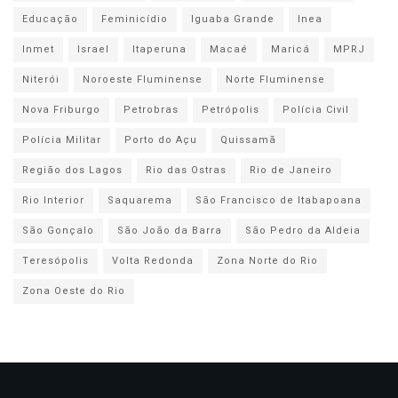
Educação
Feminicídio
Iguaba Grande
Inea
Inmet
Israel
Itaperuna
Macaé
Maricá
MPRJ
Niterói
Noroeste Fluminense
Norte Fluminense
Nova Friburgo
Petrobras
Petrópolis
Polícia Civil
Polícia Militar
Porto do Açu
Quissamã
Região dos Lagos
Rio das Ostras
Rio de Janeiro
Rio Interior
Saquarema
São Francisco de Itabapoana
São Gonçalo
São João da Barra
São Pedro da Aldeia
Teresópolis
Volta Redonda
Zona Norte do Rio
Zona Oeste do Rio