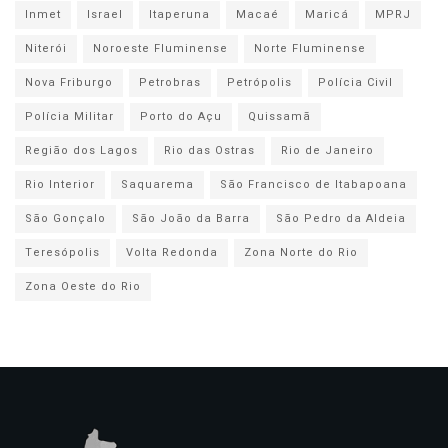
Inmet
Israel
Itaperuna
Macaé
Maricá
MPRJ
Niterói
Noroeste Fluminense
Norte Fluminense
Nova Friburgo
Petrobras
Petrópolis
Polícia Civil
Polícia Militar
Porto do Açu
Quissamã
Região dos Lagos
Rio das Ostras
Rio de Janeiro
Rio Interior
Saquarema
São Francisco de Itabapoana
São Gonçalo
São João da Barra
São Pedro da Aldeia
Teresópolis
Volta Redonda
Zona Norte do Rio
Zona Oeste do Rio