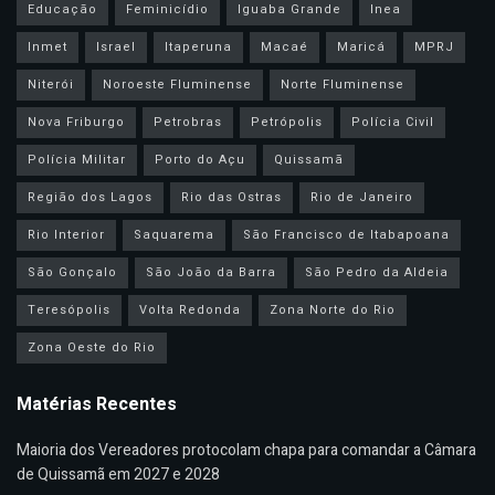
Educação
Feminicídio
Iguaba Grande
Inea
Inmet
Israel
Itaperuna
Macaé
Maricá
MPRJ
Niterói
Noroeste Fluminense
Norte Fluminense
Nova Friburgo
Petrobras
Petrópolis
Polícia Civil
Polícia Militar
Porto do Açu
Quissamã
Região dos Lagos
Rio das Ostras
Rio de Janeiro
Rio Interior
Saquarema
São Francisco de Itabapoana
São Gonçalo
São João da Barra
São Pedro da Aldeia
Teresópolis
Volta Redonda
Zona Norte do Rio
Zona Oeste do Rio
Matérias Recentes
Maioria dos Vereadores protocolam chapa para comandar a Câmara
de Quissamã em 2027 e 2028