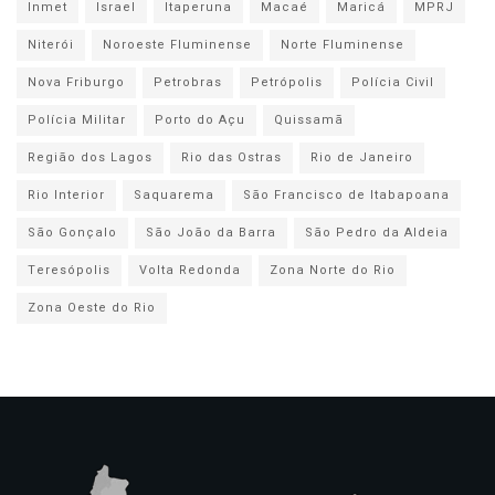
Inmet
Israel
Itaperuna
Macaé
Maricá
MPRJ
Niterói
Noroeste Fluminense
Norte Fluminense
Nova Friburgo
Petrobras
Petrópolis
Polícia Civil
Polícia Militar
Porto do Açu
Quissamã
Região dos Lagos
Rio das Ostras
Rio de Janeiro
Rio Interior
Saquarema
São Francisco de Itabapoana
São Gonçalo
São João da Barra
São Pedro da Aldeia
Teresópolis
Volta Redonda
Zona Norte do Rio
Zona Oeste do Rio