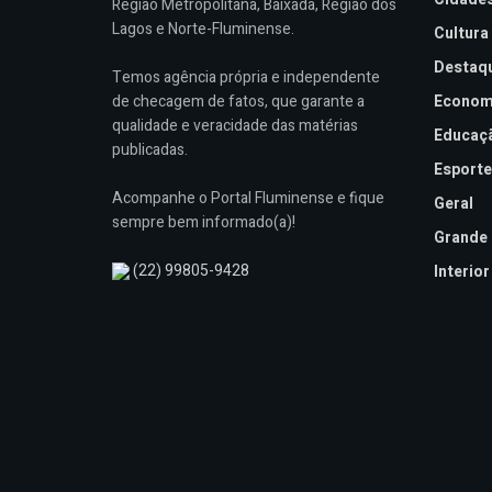
Região Metropolitana, Baixada, Região dos
Lagos e Norte-Fluminense.
Cultura
Destaq
Temos agência própria e independente
de checagem de fatos, que garante a
Econom
qualidade e veracidade das matérias
Educaç
publicadas.
Esporte
Acompanhe o Portal Fluminense e fique
Geral
sempre bem informado(a)!
Grande 
(22) 99805-9428
Interior