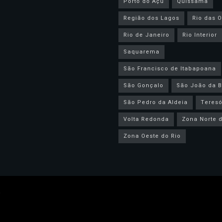
Porto do Açu
Quissamã
Região dos Lagos
Rio das O
Rio de Janeiro
Rio Interior
Saquarema
São Francisco de Itabapoana
São Gonçalo
São João da B
São Pedro da Aldeia
Teresó
Volta Redonda
Zona Norte d
Zona Oeste do Rio
.