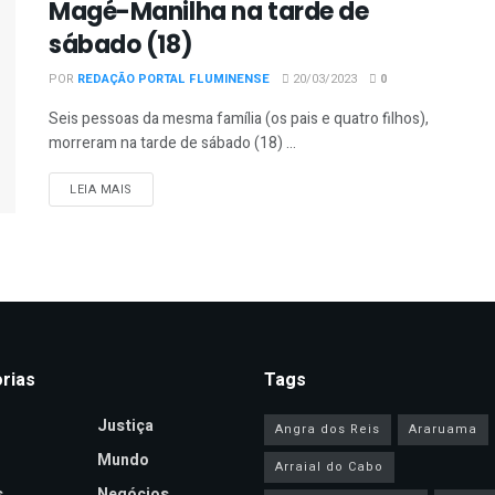
Magé-Manilha na tarde de
sábado (18)
POR
REDAÇÃO PORTAL FLUMINENSE
20/03/2023
0
Seis pessoas da mesma família (os pais e quatro filhos),
morreram na tarde de sábado (18) ...
DETAILS
LEIA MAIS
rias
Tags
Justiça
Angra dos Reis
Araruama
Mundo
Arraial do Cabo
s
Negócios