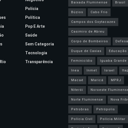
Baixada Fluminense
Brasil
Polícia
Búzios
Cabo Frio
ues
Política
Campos dos Goytacazes
ia
Pop E Arte
Casimiro de Abreu
ão
Saúde
Corpo de Bombeiros
Defesa 
s
Sem Categoria
Duque de Caxias
Educação
Tecnologia
Feminicídio
Iguaba Grande
Rio
Transparência
Inea
Inmet
Israel
Ita
Macaé
Maricá
MPRJ
Niterói
Noroeste Fluminens
Norte Fluminense
Nova Frib
Petrobras
Petrópolis
Polícia Civil
Polícia Militar