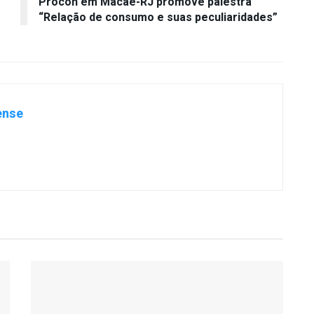
Procon em Macaé-RJ promove palestra
“Relação de consumo e suas peculiaridades”
ense