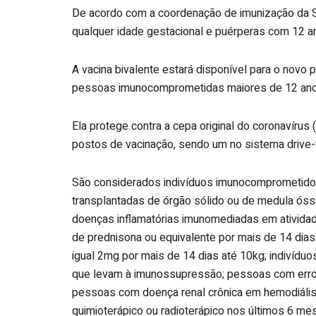
De acordo com a coordenação de imunização da 
qualquer idade gestacional e puérperas com 12 a
A vacina bivalente estará disponível para o novo
pessoas imunocomprometidas maiores de 12 ano
Ela protege contra a cepa original do coronavíru
postos de vacinação, sendo um no sistema drive-t
São considerados indivíduos imunocomprometid
transplantadas de órgão sólido ou de medula ó
doenças inflamatórias imunomediadas em atividad
de prednisona ou equivalente por mais de 14 dias
igual 2mg por mais de 14 dias até 10kg; indivíd
que levam à imunossupressão; pessoas com erros 
pessoas com doença renal crônica em hemodiálise
quimioterápico ou radioterápico nos últimos 6 m