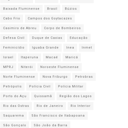
Baixada Fluminense
Brasil
Búzios
Cabo Frio
Campos dos Goytacazes
Casimiro de Abreu
Corpo de Bombeiros
Defesa Civil
Duque de Caxias
Educação
Feminicídio
Iguaba Grande
Inea
Inmet
Israel
Itaperuna
Macaé
Maricá
MPRJ
Niterói
Noroeste Fluminense
Norte Fluminense
Nova Friburgo
Petrobras
Petrópolis
Polícia Civil
Polícia Militar
Porto do Açu
Quissamã
Região dos Lagos
Rio das Ostras
Rio de Janeiro
Rio Interior
Saquarema
São Francisco de Itabapoana
São Gonçalo
São João da Barra