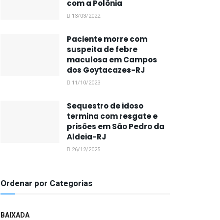
com a Polônia
13/03/2022
Paciente morre com
suspeita de febre
maculosa em Campos
dos Goytacazes-RJ
11/10/2023
Sequestro de idoso
termina com resgate e
prisões em São Pedro da
Aldeia-RJ
26/12/2025
Ordenar por Categorias
BAIXADA