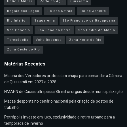
Polícia Militar
Porto do Açu
Quissamã
Região dos Lagos
Rio das Ostras
Rio de Janeiro
Rio Interior
Saquarema
São Francisco de Itabapoana
São Gonçalo
São João da Barra
São Pedro da Aldeia
Teresópolis
Volta Redonda
Zona Norte do Rio
Zona Oeste do Rio
Matérias Recentes
Maioria dos Vereadores protocolam chapa para comandar a Câmara
de Quissamã em 2027 e 2028
HMAPN de Caxias ultrapassa 86 mil cirurgias desde municipalização
Macaé desponta no cenário nacional pela criação de postos de
trabalho
Petrópolis investe em luxo, exclusividade e retiro urbano para a
temporada de inverno