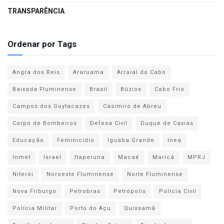
TRANSPARÊNCIA
Ordenar por Tags
Angra dos Reis
Araruama
Arraial do Cabo
Baixada Fluminense
Brasil
Búzios
Cabo Frio
Campos dos Goytacazes
Casimiro de Abreu
Corpo de Bombeiros
Defesa Civil
Duque de Caxias
Educação
Feminicídio
Iguaba Grande
Inea
Inmet
Israel
Itaperuna
Macaé
Maricá
MPRJ
Niterói
Noroeste Fluminense
Norte Fluminense
Nova Friburgo
Petrobras
Petrópolis
Polícia Civil
Polícia Militar
Porto do Açu
Quissamã