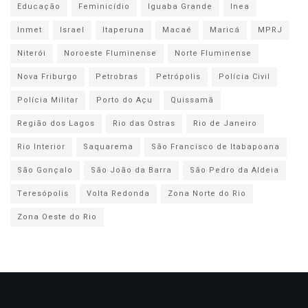
Educação
Feminicídio
Iguaba Grande
Inea
Inmet
Israel
Itaperuna
Macaé
Maricá
MPRJ
Niterói
Noroeste Fluminense
Norte Fluminense
Nova Friburgo
Petrobras
Petrópolis
Polícia Civil
Polícia Militar
Porto do Açu
Quissamã
Região dos Lagos
Rio das Ostras
Rio de Janeiro
Rio Interior
Saquarema
São Francisco de Itabapoana
São Gonçalo
São João da Barra
São Pedro da Aldeia
Teresópolis
Volta Redonda
Zona Norte do Rio
Zona Oeste do Rio