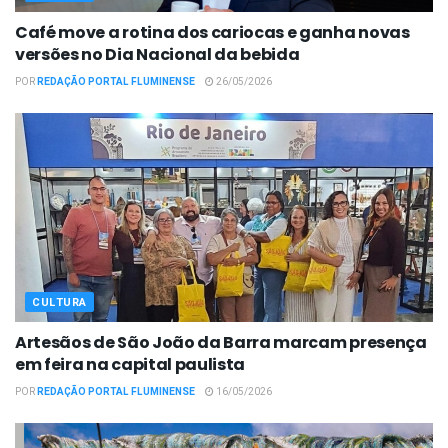
Café move a rotina dos cariocas e ganha novas
versões no Dia Nacional da bebida
POR
REDAÇÃO PORTAL FLUMINENSE
26/05/2026
CULTURA
Artesãos de São João da Barra marcam presença
em feira na capital paulista
POR
REDAÇÃO PORTAL FLUMINENSE
16/05/2026