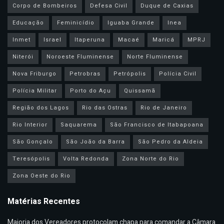
Corpo de Bombeiros
Defesa Civil
Duque de Caxias
Educação
Feminicídio
Iguaba Grande
Inea
Inmet
Israel
Itaperuna
Macaé
Maricá
MPRJ
Niterói
Noroeste Fluminense
Norte Fluminense
Nova Friburgo
Petrobras
Petrópolis
Polícia Civil
Polícia Militar
Porto do Açu
Quissamã
Região dos Lagos
Rio das Ostras
Rio de Janeiro
Rio Interior
Saquarema
São Francisco de Itabapoana
São Gonçalo
São João da Barra
São Pedro da Aldeia
Teresópolis
Volta Redonda
Zona Norte do Rio
Zona Oeste do Rio
Matérias Recentes
Maioria dos Vereadores protocolam chapa para comandar a Câmara