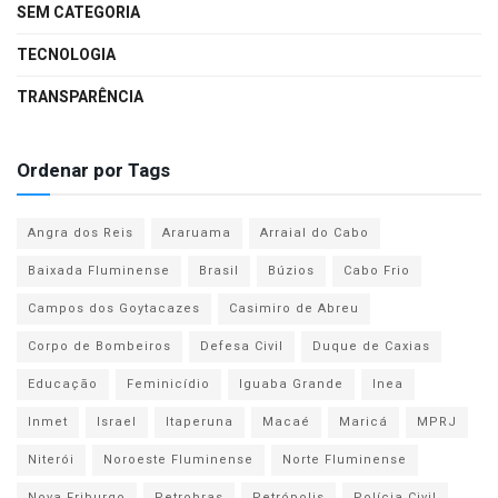
SEM CATEGORIA
TECNOLOGIA
TRANSPARÊNCIA
Ordenar por Tags
Angra dos Reis
Araruama
Arraial do Cabo
Baixada Fluminense
Brasil
Búzios
Cabo Frio
Campos dos Goytacazes
Casimiro de Abreu
Corpo de Bombeiros
Defesa Civil
Duque de Caxias
Educação
Feminicídio
Iguaba Grande
Inea
Inmet
Israel
Itaperuna
Macaé
Maricá
MPRJ
Niterói
Noroeste Fluminense
Norte Fluminense
Nova Friburgo
Petrobras
Petrópolis
Polícia Civil