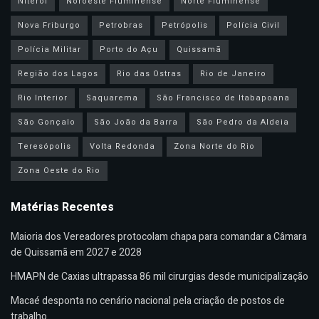
Niterói
Noroeste Fluminense
Norte Fluminense
Nova Friburgo
Petrobras
Petrópolis
Polícia Civil
Polícia Militar
Porto do Açu
Quissamã
Região dos Lagos
Rio das Ostras
Rio de Janeiro
Rio Interior
Saquarema
São Francisco de Itabapoana
São Gonçalo
São João da Barra
São Pedro da Aldeia
Teresópolis
Volta Redonda
Zona Norte do Rio
Zona Oeste do Rio
Matérias Recentes
Maioria dos Vereadores protocolam chapa para comandar a Câmara
de Quissamã em 2027 e 2028
HMAPN de Caxias ultrapassa 86 mil cirurgias desde municipalização
Macaé desponta no cenário nacional pela criação de postos de
trabalho