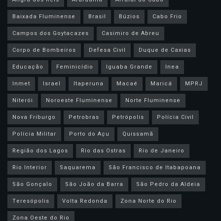
Baixada Fluminense
Brasil
Búzios
Cabo Frio
Campos dos Goytacazes
Casimiro de Abreu
Corpo de Bombeiros
Defesa Civil
Duque de Caxias
Educação
Feminicídio
Iguaba Grande
Inea
Inmet
Israel
Itaperuna
Macaé
Maricá
MPRJ
Niterói
Noroeste Fluminense
Norte Fluminense
Nova Friburgo
Petrobras
Petrópolis
Polícia Civil
Polícia Militar
Porto do Açu
Quissamã
Região dos Lagos
Rio das Ostras
Rio de Janeiro
Rio Interior
Saquarema
São Francisco de Itabapoana
São Gonçalo
São João da Barra
São Pedro da Aldeia
Teresópolis
Volta Redonda
Zona Norte do Rio
Zona Oeste do Rio