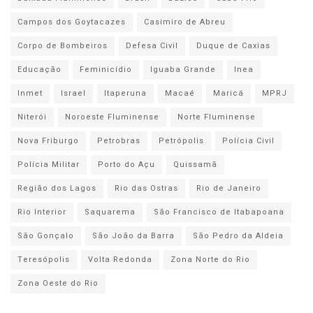
Campos dos Goytacazes
Casimiro de Abreu
Corpo de Bombeiros
Defesa Civil
Duque de Caxias
Educação
Feminicídio
Iguaba Grande
Inea
Inmet
Israel
Itaperuna
Macaé
Maricá
MPRJ
Niterói
Noroeste Fluminense
Norte Fluminense
Nova Friburgo
Petrobras
Petrópolis
Polícia Civil
Polícia Militar
Porto do Açu
Quissamã
Região dos Lagos
Rio das Ostras
Rio de Janeiro
Rio Interior
Saquarema
São Francisco de Itabapoana
São Gonçalo
São João da Barra
São Pedro da Aldeia
Teresópolis
Volta Redonda
Zona Norte do Rio
Zona Oeste do Rio