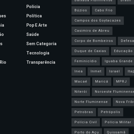
Baixada Fluminense
Brasil
Polícia
Búzios
Cabo Frio
ues
Política
Campos dos Goytacazes
ia
Pop E Arte
Casimiro de Abreu
ão
Saúde
Corpo de Bombeiros
Defesa 
s
Sem Categoria
Duque de Caxias
Educação
Tecnologia
Feminicídio
Iguaba Grande
Rio
Transparência
Inea
Inmet
Israel
Ita
Macaé
Maricá
MPRJ
Niterói
Noroeste Fluminens
Norte Fluminense
Nova Frib
Petrobras
Petrópolis
Polícia Civil
Polícia Militar
Porto do Açu
Quissamã