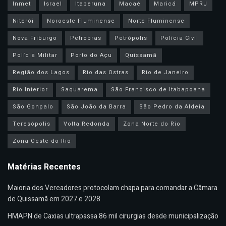
Inmet
Israel
Itaperuna
Macaé
Maricá
MPRJ
Niterói
Noroeste Fluminense
Norte Fluminense
Nova Friburgo
Petrobras
Petrópolis
Polícia Civil
Polícia Militar
Porto do Açu
Quissamã
Região dos Lagos
Rio das Ostras
Rio de Janeiro
Rio Interior
Saquarema
São Francisco de Itabapoana
São Gonçalo
São João da Barra
São Pedro da Aldeia
Teresópolis
Volta Redonda
Zona Norte do Rio
Zona Oeste do Rio
Matérias Recentes
Maioria dos Vereadores protocolam chapa para comandar a Câmara
de Quissamã em 2027 e 2028
HMAPN de Caxias ultrapassa 86 mil cirurgias desde municipalização