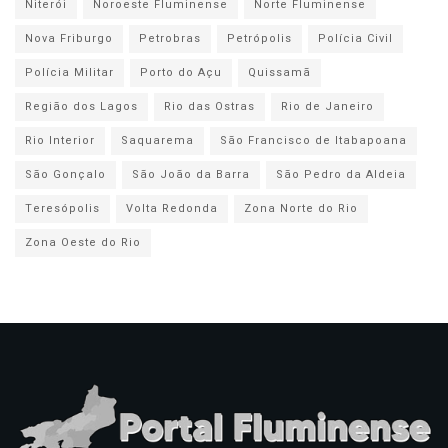
Niterói
Noroeste Fluminense
Norte Fluminense
Nova Friburgo
Petrobras
Petrópolis
Polícia Civil
Polícia Militar
Porto do Açu
Quissamã
Região dos Lagos
Rio das Ostras
Rio de Janeiro
Rio Interior
Saquarema
São Francisco de Itabapoana
São Gonçalo
São João da Barra
São Pedro da Aldeia
Teresópolis
Volta Redonda
Zona Norte do Rio
Zona Oeste do Rio