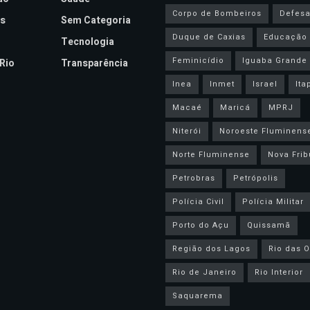
Corpo de Bombeiros
Defesa 
s
Sem Categoria
Duque de Caxias
Educação
Tecnologia
Feminicídio
Iguaba Grande
Rio
Transparência
Inea
Inmet
Israel
Ita
Macaé
Maricá
MPRJ
Niterói
Noroeste Fluminens
Norte Fluminense
Nova Frib
Petrobras
Petrópolis
Polícia Civil
Polícia Militar
Porto do Açu
Quissamã
Região dos Lagos
Rio das O
Rio de Janeiro
Rio Interior
Saquarema