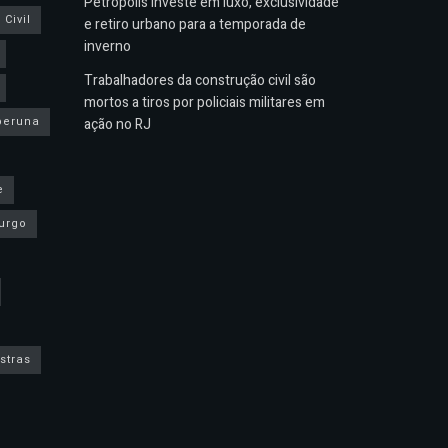
Petrópolis investe em luxo, exclusividade
Civil
e retiro urbano para a temporada de
inverno
Trabalhadores da construção civil são
mortos a tiros por policiais militares em
peruna
ação no RJ
e
urgo
stras