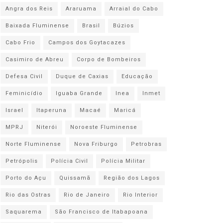
Angra dos Reis
Araruama
Arraial do Cabo
Baixada Fluminense
Brasil
Búzios
Cabo Frio
Campos dos Goytacazes
Casimiro de Abreu
Corpo de Bombeiros
Defesa Civil
Duque de Caxias
Educação
Feminicídio
Iguaba Grande
Inea
Inmet
Israel
Itaperuna
Macaé
Maricá
MPRJ
Niterói
Noroeste Fluminense
Norte Fluminense
Nova Friburgo
Petrobras
Petrópolis
Polícia Civil
Polícia Militar
Porto do Açu
Quissamã
Região dos Lagos
Rio das Ostras
Rio de Janeiro
Rio Interior
Saquarema
São Francisco de Itabapoana