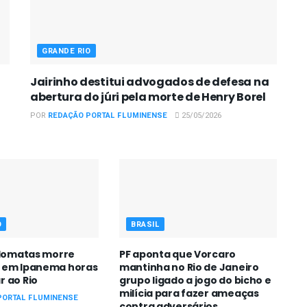
GRANDE RIO
Jairinho destitui advogados de defesa na
abertura do júri pela morte de Henry Borel
POR
REDAÇÃO PORTAL FLUMINENSE
25/05/2026
O
BRASIL
plomatas morre
PF aponta que Vorcaro
 em Ipanema horas
mantinha no Rio de Janeiro
r ao Rio
grupo ligado a jogo do bicho e
milícia para fazer ameaças
PORTAL FLUMINENSE
contra adversários