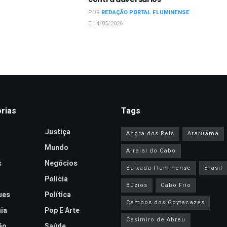
POR
REDAÇÃO PORTAL FLUMINENSE
14/05/2026
rias
Tags
Justiça
Angra dos Reis
Araruama
Mundo
Arraial do Cabo
s
Negócios
Baixada Fluminense
Brasil
Polícia
Búzios
Cabo Frio
ues
Política
Campos dos Goytacazes
ia
Pop E Arte
Casimiro de Abreu
ão
Saúde