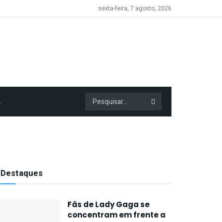
sexta-feira, 7 agosto, 2026
A
Destaques
Fãs de Lady Gaga se
concentram em frente a