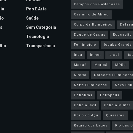
Campos dos Goytacazes
ia
Pop E Arte
Casimiro de Abreu
ão
Saúde
Corpo de Bombeiros
Defesa 
s
Sem Categoria
Duque de Caxias
Educação
Tecnologia
Feminicídio
Iguaba Grande
Rio
Transparência
Inea
Inmet
Israel
Ita
Macaé
Maricá
MPRJ
Niterói
Noroeste Fluminens
Norte Fluminense
Nova Frib
Petrobras
Petrópolis
Polícia Civil
Polícia Militar
Porto do Açu
Quissamã
Região dos Lagos
Rio das O