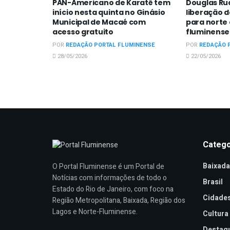
PAN-Americano de Karatê tem
Douglas R
início nesta quinta no Ginásio
liberação d
Municipal de Macaé com
para norte
acesso gratuito
fluminense 
POR
REDAÇÃO PORTAL FLUMINENSE
POR
REDAÇÃO 
28/05/2026
22/05/2026
Catego
Baixada
O Portal Fluminense é um Portal de
Notícias com informações de todo o
Brasil
Estado do Rio de Janeiro, com foco na
Cidade
Região Metropolitana, Baixada, Região dos
Lagos e Norte-Fluminense.
Cultura
Destaq