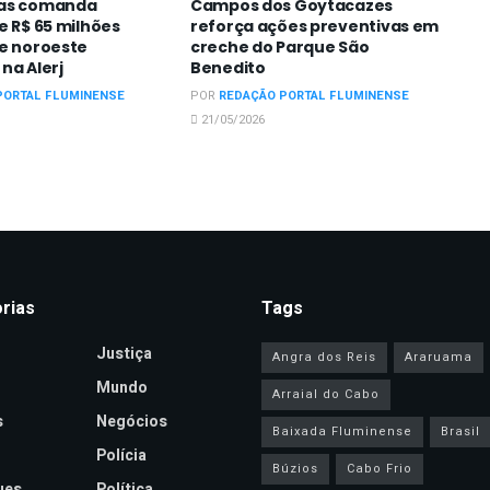
uas comanda
Campos dos Goytacazes
e R$ 65 milhões
reforça ações preventivas em
 e noroeste
creche do Parque São
na Alerj
Benedito
PORTAL FLUMINENSE
POR
REDAÇÃO PORTAL FLUMINENSE
21/05/2026
rias
Tags
Justiça
Angra dos Reis
Araruama
Mundo
Arraial do Cabo
s
Negócios
Baixada Fluminense
Brasil
Polícia
Búzios
Cabo Frio
ues
Política