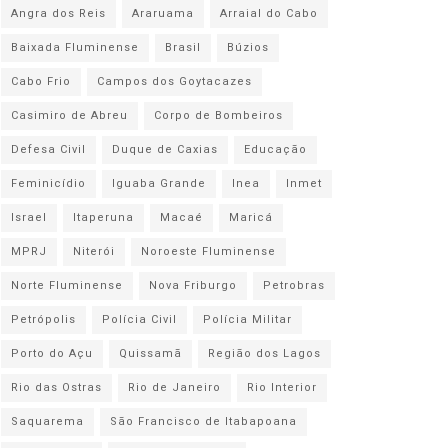
Angra dos Reis
Araruama
Arraial do Cabo
Baixada Fluminense
Brasil
Búzios
Cabo Frio
Campos dos Goytacazes
Casimiro de Abreu
Corpo de Bombeiros
Defesa Civil
Duque de Caxias
Educação
Feminicídio
Iguaba Grande
Inea
Inmet
Israel
Itaperuna
Macaé
Maricá
MPRJ
Niterói
Noroeste Fluminense
Norte Fluminense
Nova Friburgo
Petrobras
Petrópolis
Polícia Civil
Polícia Militar
Porto do Açu
Quissamã
Região dos Lagos
Rio das Ostras
Rio de Janeiro
Rio Interior
Saquarema
São Francisco de Itabapoana