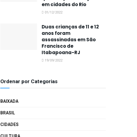
em cidades do Rio
01/12/2022
Duas crianças de 11 e 12
anos foram
assassinadas em São
Francisco de
Itabapoana-RJ
19/09/2022
Ordenar por Categorias
BAIXADA
BRASIL
CIDADES
CULTURA