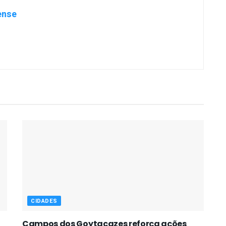
ense
CIDADES
Campos dos Goytacazes reforça ações