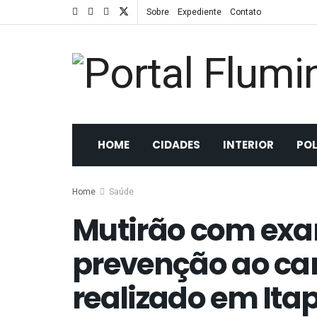
Sobre
Expediente
Contato
HOME
CIDADES
INTERIOR
POL
Home
Saúde
Mutirão com exa
prevenção ao ca
realizado em It