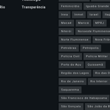
Feminicídio
Iguaba Grande
Rio
Transparência
Inea
Inmet
Israel
Ita
Macaé
Maricá
MPRJ
Niterói
Noroeste Fluminens
Norte Fluminense
Nova Frib
Petrobras
Petrópolis
Polícia Civil
Polícia Militar
Porto do Açu
Quissamã
Região dos Lagos
Rio das O
Rio de Janeiro
Rio Interior
Saquarema
São Francisco de Itabapoana
São Gonçalo
São João da B