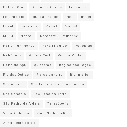
Defesa Civil
Duque de Caxias
Educação
Feminicídio
Iguaba Grande
Inea
Inmet
Israel
Itaperuna
Macaé
Maricá
MPRJ
Niterói
Noroeste Fluminense
Norte Fluminense
Nova Friburgo
Petrobras
Petrópolis
Polícia Civil
Polícia Militar
Porto do Açu
Quissamã
Região dos Lagos
Rio das Ostras
Rio de Janeiro
Rio Interior
Saquarema
São Francisco de Itabapoana
São Gonçalo
São João da Barra
São Pedro da Aldeia
Teresópolis
Volta Redonda
Zona Norte do Rio
Zona Oeste do Rio