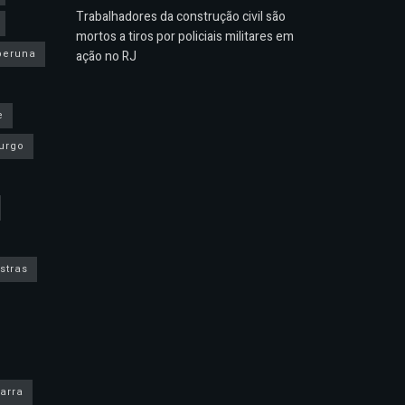
Trabalhadores da construção civil são
mortos a tiros por policiais militares em
peruna
ação no RJ
e
urgo
stras
arra