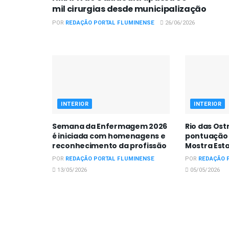
mil cirurgias desde municipalização
POR
REDAÇÃO PORTAL FLUMINENSE
26/06/2026
INTERIOR
INTERIOR
Semana da Enfermagem 2026
Rio das Ost
é iniciada com homenagens e
pontuação 
reconhecimento da profissão
Mostra Est
POR
REDAÇÃO PORTAL FLUMINENSE
POR
REDAÇÃO 
13/05/2026
05/05/2026