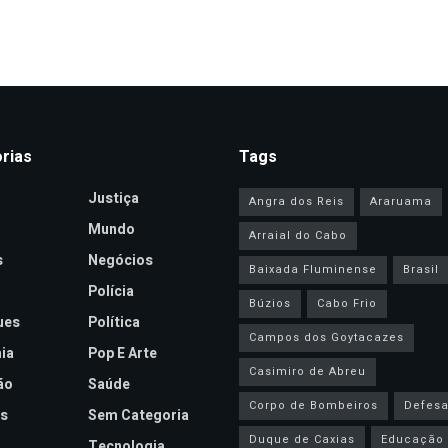
rias
Tags
Justiça
Angra dos Reis
Araruama
Mundo
Arraial do Cabo
s
Negócios
Baixada Fluminense
Brasil
Polícia
Búzios
Cabo Frio
ues
Política
Campos dos Goytacazes
ia
Pop E Arte
Casimiro de Abreu
ão
Saúde
Corpo de Bombeiros
Defesa 
s
Sem Categoria
Duque de Caxias
Educação
Tecnologia