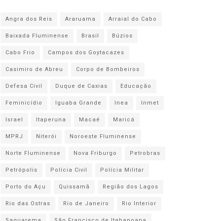
Angra dos Reis
Araruama
Arraial do Cabo
Baixada Fluminense
Brasil
Búzios
Cabo Frio
Campos dos Goytacazes
Casimiro de Abreu
Corpo de Bombeiros
Defesa Civil
Duque de Caxias
Educação
Feminicídio
Iguaba Grande
Inea
Inmet
Israel
Itaperuna
Macaé
Maricá
MPRJ
Niterói
Noroeste Fluminense
Norte Fluminense
Nova Friburgo
Petrobras
Petrópolis
Polícia Civil
Polícia Militar
Porto do Açu
Quissamã
Região dos Lagos
Rio das Ostras
Rio de Janeiro
Rio Interior
Saquarema
São Francisco de Itabapoana