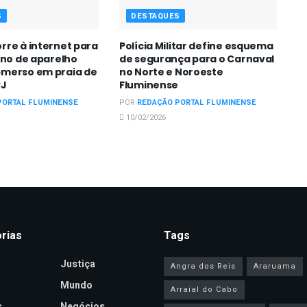
S
DESTAQUES
rre à internet para
Polícia Militar define esquema
ono de aparelho
de segurança para o Carnaval
merso em praia de
no Norte e Noroeste
RJ
Fluminense
PORTAL FLUMINENSE
POR
REDAÇÃO PORTAL FLUMINENSE
10/02/2026
rias
Tags
Justiça
Angra dos Reis
Araruama
Mundo
Arraial do Cabo
s
Negócios