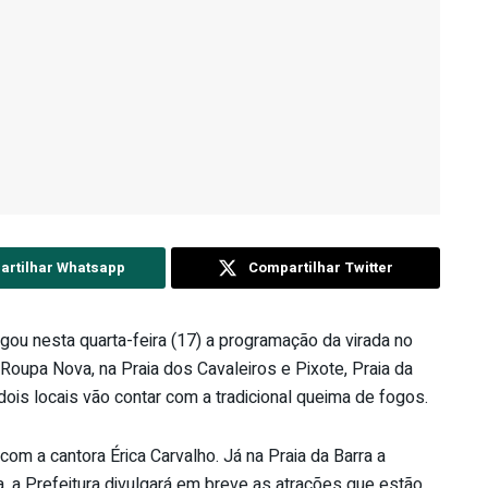
rtilhar Whatsapp
Compartilhar Twitter
gou nesta quarta-feira (17) a programação da virada no
oupa Nova, na Praia dos Cavaleiros e Pixote, Praia da
ois locais vão contar com a tradicional queima de fogos.
com a cantora Érica Carvalho. Já na Praia da Barra a
a, a Prefeitura divulgará em breve as atrações que estão