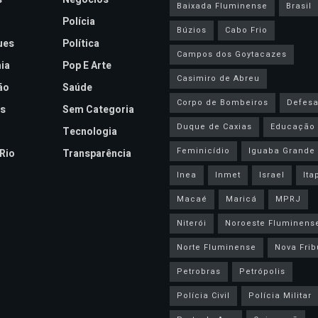
Baixada Fluminense
Brasil
Polícia
Búzios
Cabo Frio
ues
Política
Campos dos Goytacazes
ia
Pop E Arte
Casimiro de Abreu
ão
Saúde
Corpo de Bombeiros
Defesa 
s
Sem Categoria
Duque de Caxias
Educação
Tecnologia
Feminicídio
Iguaba Grande
Rio
Transparência
Inea
Inmet
Israel
Ita
Macaé
Maricá
MPRJ
Niterói
Noroeste Fluminens
Norte Fluminense
Nova Frib
Petrobras
Petrópolis
Polícia Civil
Polícia Militar