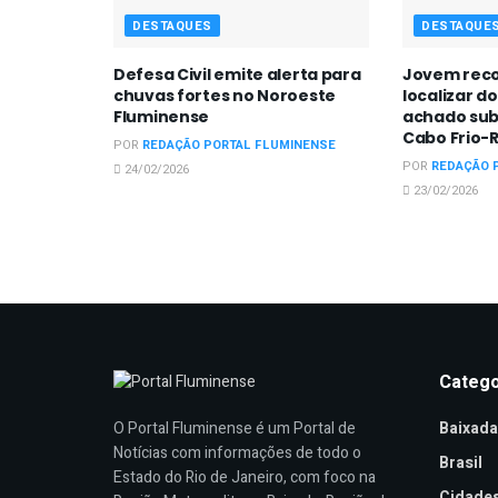
DESTAQUES
DESTAQUE
Defesa Civil emite alerta para
Jovem reco
chuvas fortes no Noroeste
localizar d
Fluminense
achado sub
Cabo Frio-
POR
REDAÇÃO PORTAL FLUMINENSE
POR
REDAÇÃO 
24/02/2026
23/02/2026
Catego
Baixada
O Portal Fluminense é um Portal de
Notícias com informações de todo o
Brasil
Estado do Rio de Janeiro, com foco na
Cidade