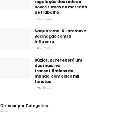
regulação das redes e
novos rumos do mercado
de trabalho
27/04/2025
Saquarema-RJ promove
vacinação contra
Influenza
09/07/2025
Búzios, RJ receberá um
dos maiores
transatlânticos do
mundo, com cinco mil
turistas
21/08/2022
Ordenar por Categorias