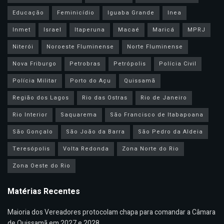
Educação
Feminicídio
Iguaba Grande
Inea
Inmet
Israel
Itaperuna
Macaé
Maricá
MPRJ
Niterói
Noroeste Fluminense
Norte Fluminense
Nova Friburgo
Petrobras
Petrópolis
Polícia Civil
Polícia Militar
Porto do Açu
Quissamã
Região dos Lagos
Rio das Ostras
Rio de Janeiro
Rio Interior
Saquarema
São Francisco de Itabapoana
São Gonçalo
São João da Barra
São Pedro da Aldeia
Teresópolis
Volta Redonda
Zona Norte do Rio
Zona Oeste do Rio
Matérias Recentes
Maioria dos Vereadores protocolam chapa para comandar a Câmara
de Quissamã em 2027 e 2028