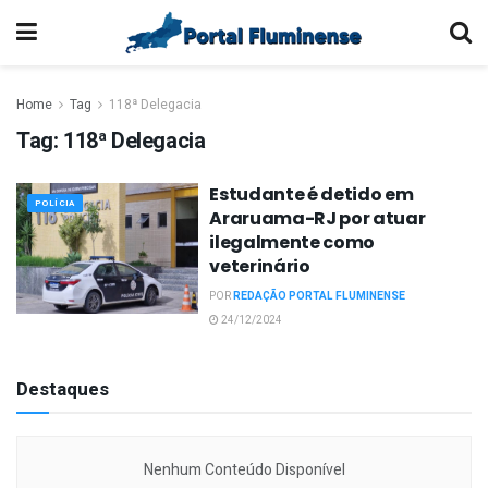
Home
Tag
118ª Delegacia
Tag:
118ª Delegacia
Estudante é detido em
POLÍCIA
Araruama-RJ por atuar
ilegalmente como
veterinário
POR
REDAÇÃO PORTAL FLUMINENSE
24/12/2024
Destaques
Nenhum Conteúdo Disponível