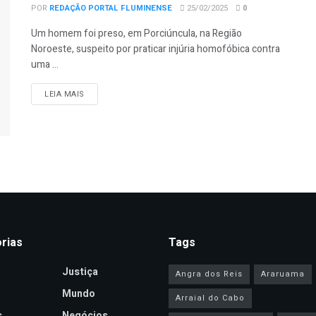
POR
REDAÇÃO PORTAL FLUMINENSE
25/02/2025
0
Um homem foi preso, em Porciúncula, na Região
Noroeste, suspeito por praticar injúria homofóbica contra
uma ...
DETAILS
LEIA MAIS
rias
Tags
Justiça
Angra dos Reis
Araruama
Mundo
Arraial do Cabo
s
Negócios