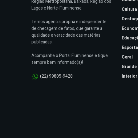
Região Metropolitana, Baixada, Região dos
Lagos e Norte-Fluminense.
Cultura
Destaq
Temos agência própria e independente
de checagem de fatos, que garante a
Econom
qualidade e veracidade das matérias
Educaç
publicadas.
Esporte
Acompanhe o Portal Fluminense e fique
Geral
sempre bem informado(a)!
Grande 
(22) 99805-9428
Interior