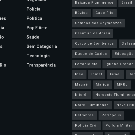
Baixada Fluminense
Brasil
Polícia
Búzios
Cabo Frio
ues
Política
Campos dos Goytacazes
ia
Pop E Arte
Casimiro de Abreu
ão
Saúde
Corpo de Bombeiros
Defesa 
s
Sem Categoria
Duque de Caxias
Educação
Tecnologia
Feminicídio
Iguaba Grande
Rio
Transparência
Inea
Inmet
Israel
Ita
Macaé
Maricá
MPRJ
Niterói
Noroeste Fluminens
Norte Fluminense
Nova Frib
Petrobras
Petrópolis
Polícia Civil
Polícia Militar