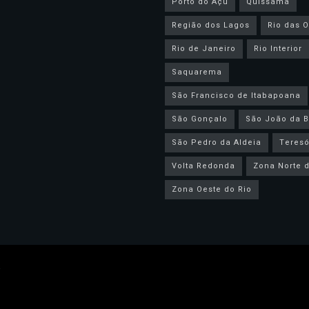
Porto do Açu
Quissamã
Região dos Lagos
Rio das O
Rio de Janeiro
Rio Interior
Saquarema
São Francisco de Itabapoana
São Gonçalo
São João da B
São Pedro da Aldeia
Teresó
Volta Redonda
Zona Norte d
Zona Oeste do Rio
.