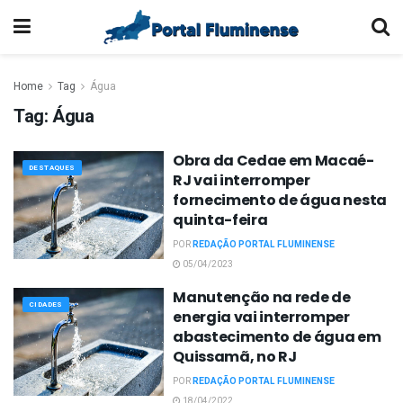
Home
Tag
Água
Tag:
Água
Obra da Cedae em Macaé-
DESTAQUES
RJ vai interromper
fornecimento de água nesta
quinta-feira
POR
REDAÇÃO PORTAL FLUMINENSE
05/04/2023
Manutenção na rede de
CIDADES
energia vai interromper
abastecimento de água em
Quissamã, no RJ
POR
REDAÇÃO PORTAL FLUMINENSE
18/04/2022