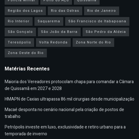
Polícia Militar
Porto do Açu
Quissamã
Região dos Lagos
Rio das Ostras
Rio de Janeiro
Rio Interior
Saquarema
São Francisco de Itabapoana
São Gonçalo
São João da Barra
São Pedro da Aldeia
Teresópolis
Volta Redonda
Zona Norte do Rio
Zona Oeste do Rio
Matérias Recentes
Maioria dos Vereadores protocolam chapa para comandar a Câmara
de Quissamã em 2027 e 2028
HMAPN de Caxias ultrapassa 86 mil cirurgias desde municipalização
Macaé desponta no cenário nacional pela criação de postos de
trabalho
Petrópolis investe em luxo, exclusividade e retiro urbano para a
temporada de inverno