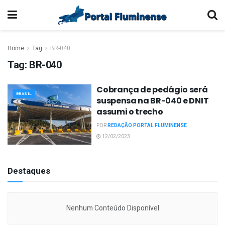
Home
Tag
BR-040
Tag:
BR-040
Cobrança de pedágio será
BRASIL
suspensa na BR-040 e DNIT
assumi o trecho
POR
REDAÇÃO PORTAL FLUMINENSE
12/02/2023
Destaques
Nenhum Conteúdo Disponível