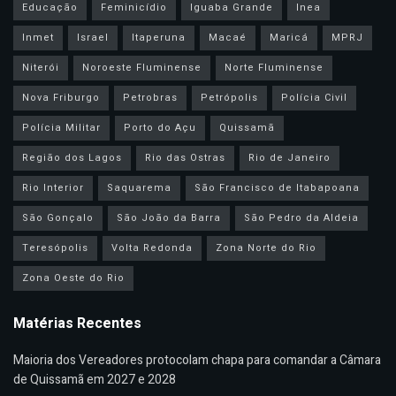
Educação
Feminicídio
Iguaba Grande
Inea
Inmet
Israel
Itaperuna
Macaé
Maricá
MPRJ
Niterói
Noroeste Fluminense
Norte Fluminense
Nova Friburgo
Petrobras
Petrópolis
Polícia Civil
Polícia Militar
Porto do Açu
Quissamã
Região dos Lagos
Rio das Ostras
Rio de Janeiro
Rio Interior
Saquarema
São Francisco de Itabapoana
São Gonçalo
São João da Barra
São Pedro da Aldeia
Teresópolis
Volta Redonda
Zona Norte do Rio
Zona Oeste do Rio
Matérias Recentes
Maioria dos Vereadores protocolam chapa para comandar a Câmara
de Quissamã em 2027 e 2028