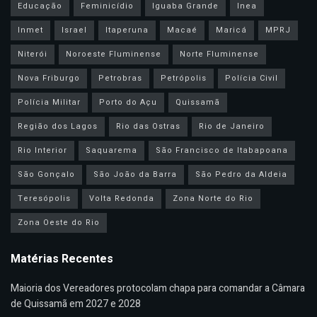
Educação
Feminicídio
Iguaba Grande
Inea
Inmet
Israel
Itaperuna
Macaé
Maricá
MPRJ
Niterói
Noroeste Fluminense
Norte Fluminense
Nova Friburgo
Petrobras
Petrópolis
Polícia Civil
Polícia Militar
Porto do Açu
Quissamã
Região dos Lagos
Rio das Ostras
Rio de Janeiro
Rio Interior
Saquarema
São Francisco de Itabapoana
São Gonçalo
São João da Barra
São Pedro da Aldeia
Teresópolis
Volta Redonda
Zona Norte do Rio
Zona Oeste do Rio
Matérias Recentes
Maioria dos Vereadores protocolam chapa para comandar a Câmara
de Quissamã em 2027 e 2028