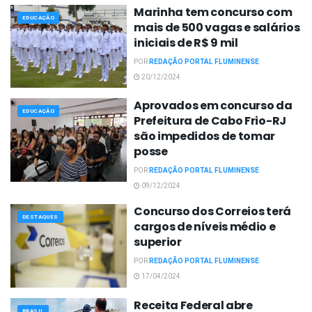
Marinha tem concurso com
EDUCAÇÃO
mais de 500 vagas e salários
iniciais de R$ 9 mil
POR
REDAÇÃO PORTAL FLUMINENSE
20/12/2024
Aprovados em concurso da
EDUCAÇÃO
Prefeitura de Cabo Frio-RJ
são impedidos de tomar
posse
POR
REDAÇÃO PORTAL FLUMINENSE
09/12/2024
Concurso dos Correios terá
DESTAQUES
cargos de níveis médio e
superior
POR
REDAÇÃO PORTAL FLUMINENSE
17/04/2024
Receita Federal abre
BRASIL