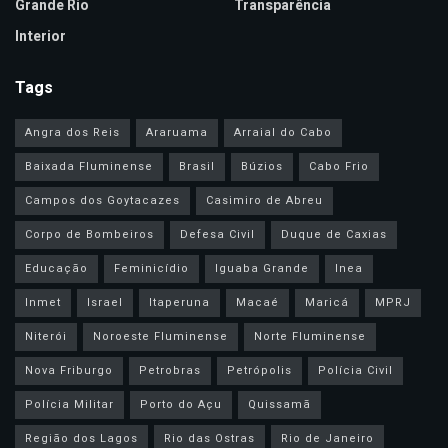
Grande Rio
Transparência
Interior
Tags
Angra dos Reis
Araruama
Arraial do Cabo
Baixada Fluminense
Brasil
Búzios
Cabo Frio
Campos dos Goytacazes
Casimiro de Abreu
Corpo de Bombeiros
Defesa Civil
Duque de Caxias
Educação
Feminicídio
Iguaba Grande
Inea
Inmet
Israel
Itaperuna
Macaé
Maricá
MPRJ
Niterói
Noroeste Fluminense
Norte Fluminense
Nova Friburgo
Petrobras
Petrópolis
Polícia Civil
Polícia Militar
Porto do Açu
Quissamã
Região dos Lagos
Rio das Ostras
Rio de Janeiro