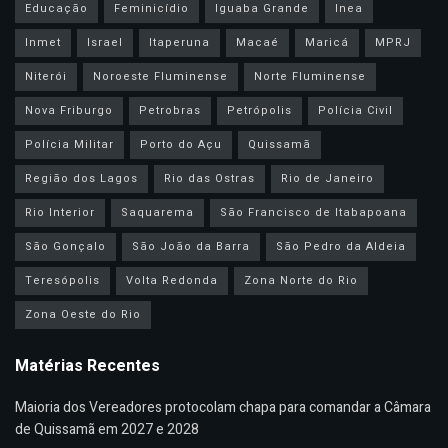
Educação
Feminicídio
Iguaba Grande
Inea
Inmet
Israel
Itaperuna
Macaé
Maricá
MPRJ
Niterói
Noroeste Fluminense
Norte Fluminense
Nova Friburgo
Petrobras
Petrópolis
Polícia Civil
Polícia Militar
Porto do Açu
Quissamã
Região dos Lagos
Rio das Ostras
Rio de Janeiro
Rio Interior
Saquarema
São Francisco de Itabapoana
São Gonçalo
São João da Barra
São Pedro da Aldeia
Teresópolis
Volta Redonda
Zona Norte do Rio
Zona Oeste do Rio
Matérias Recentes
Maioria dos Vereadores protocolam chapa para comandar a Câmara
de Quissamã em 2027 e 2028