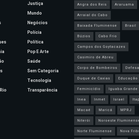
Justiça
Angra dos Reis
Araruama
Mundo
Arraial do Cabo
s
Negócios
Baixada Fluminense
Brasil
Polícia
Búzios
Cabo Frio
ues
Política
Campos dos Goytacazes
ia
Pop E Arte
Casimiro de Abreu
ão
Saúde
Corpo de Bombeiros
Defesa 
s
Sem Categoria
Duque de Caxias
Educação
Tecnologia
Feminicídio
Iguaba Grande
Rio
Transparência
Inea
Inmet
Israel
Ita
Macaé
Maricá
MPRJ
Niterói
Noroeste Fluminens
Norte Fluminense
Nova Frib