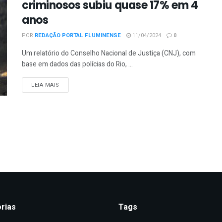
criminosos subiu quase 17% em 4
anos
POR
REDAÇÃO PORTAL FLUMINENSE
11/04/2024
0
Um relatório do Conselho Nacional de Justiça (CNJ), com
base em dados das polícias do Rio, ...
DETAILS
LEIA MAIS
rias
Tags