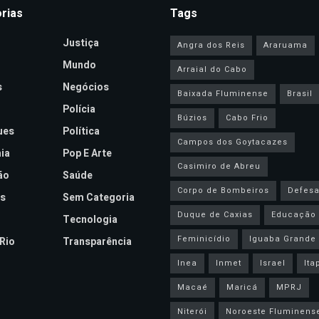
rias
Tags
Justiça
Angra dos Reis
Araruama
Mundo
Arraial do Cabo
s
Negócios
Baixada Fluminense
Brasil
Polícia
Búzios
Cabo Frio
ues
Política
Campos dos Goytacazes
ia
Pop E Arte
Casimiro de Abreu
ão
Saúde
Corpo de Bombeiros
Defesa 
s
Sem Categoria
Duque de Caxias
Educação
Tecnologia
Feminicídio
Iguaba Grande
Rio
Transparência
Inea
Inmet
Israel
Ita
Macaé
Maricá
MPRJ
Niterói
Noroeste Fluminens