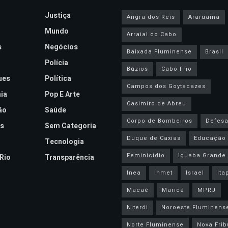
Justiça
Angra dos Reis
Araruama
Mundo
Arraial do Cabo
s
Negócios
Baixada Fluminense
Brasil
Polícia
Búzios
Cabo Frio
ues
Política
Campos dos Goytacazes
ia
Pop E Arte
Casimiro de Abreu
ão
Saúde
Corpo de Bombeiros
Defesa 
s
Sem Categoria
Duque de Caxias
Educação
Tecnologia
Feminicídio
Iguaba Grande
Rio
Transparência
Inea
Inmet
Israel
Ita
Macaé
Maricá
MPRJ
Niterói
Noroeste Fluminens
Norte Fluminense
Nova Frib