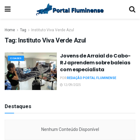
Home
Tag
Instituto Viva Verde Azul
Tag:
Instituto Viva Verde Azul
Jovens de Arraial do Cabo-
CIDADES
RJ aprendem sobre baleias
com especialista
POR
REDAÇÃO PORTAL FLUMINENSE
12/09/2025
Destaques
Nenhum Conteúdo Disponível