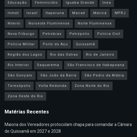
Educação
Feminicídio
Iguaba Grande
Inea
Inmet
Israel
Itaperuna
Macaé
Maricá
MPRJ
Niterói
Noroeste Fluminense
Norte Fluminense
Nova Friburgo
Petrobras
Petrópolis
Polícia Civil
Polícia Militar
Porto do Açu
Quissamã
Região dos Lagos
Rio das Ostras
Rio de Janeiro
Rio Interior
Saquarema
São Francisco de Itabapoana
São Gonçalo
São João da Barra
São Pedro da Aldeia
Teresópolis
Volta Redonda
Zona Norte do Rio
Zona Oeste do Rio
Matérias Recentes
Maioria dos Vereadores protocolam chapa para comandar a Câmara
de Quissamã em 2027 e 2028