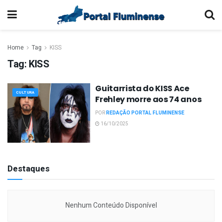
Home
Tag
KISS
Tag:
KISS
Guitarrista do KISS Ace
CULTURA
Frehley morre aos 74 anos
POR
REDAÇÃO PORTAL FLUMINENSE
16/10/2025
Destaques
Nenhum Conteúdo Disponível