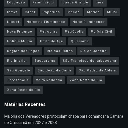
Educação
Feminicídio
Iguaba Grande
Inea
Inmet
Israel
Itaperuna
Macaé
Maricá
MPRJ
Niterói
Noroeste Fluminense
Norte Fluminense
Nova Friburgo
Petrobras
Petrópolis
Polícia Civil
Polícia Militar
Porto do Açu
Quissamã
Região dos Lagos
Rio das Ostras
Rio de Janeiro
Rio Interior
Saquarema
São Francisco de Itabapoana
São Gonçalo
São João da Barra
São Pedro da Aldeia
Teresópolis
Volta Redonda
Zona Norte do Rio
Zona Oeste do Rio
Matérias Recentes
Maioria dos Vereadores protocolam chapa para comandar a Câmara
de Quissamã em 2027 e 2028