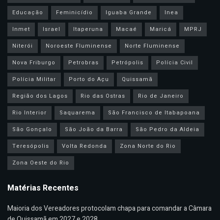
Educação
Feminicídio
Iguaba Grande
Inea
Inmet
Israel
Itaperuna
Macaé
Maricá
MPRJ
Niterói
Noroeste Fluminense
Norte Fluminense
Nova Friburgo
Petrobras
Petrópolis
Polícia Civil
Polícia Militar
Porto do Açu
Quissamã
Região dos Lagos
Rio das Ostras
Rio de Janeiro
Rio Interior
Saquarema
São Francisco de Itabapoana
São Gonçalo
São João da Barra
São Pedro da Aldeia
Teresópolis
Volta Redonda
Zona Norte do Rio
Zona Oeste do Rio
Matérias Recentes
Maioria dos Vereadores protocolam chapa para comandar a Câmara
de Quissamã em 2027 e 2028