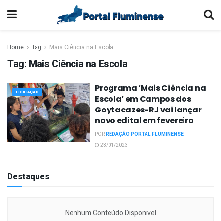
Home
Tag
Mais Ciência na Escola
Tag:
Mais Ciência na Escola
Programa ‘Mais Ciência na
EDUCAÇÃO
Escola’ em Campos dos
Goytacazes-RJ vai lançar
novo edital em fevereiro
POR
REDAÇÃO PORTAL FLUMINENSE
23/01/2023
Destaques
Nenhum Conteúdo Disponível