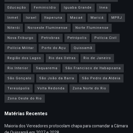
Educação
Feminicídio
Iguaba Grande
Inea
Inmet
Israel
Itaperuna
Macaé
Maricá
MPRJ
Niterói
Noroeste Fluminense
Norte Fluminense
Nova Friburgo
Petrobras
Petrópolis
Polícia Civil
Polícia Militar
Porto do Açu
Quissamã
Região dos Lagos
Rio das Ostras
Rio de Janeiro
Rio Interior
Saquarema
São Francisco de Itabapoana
São Gonçalo
São João da Barra
São Pedro da Aldeia
Teresópolis
Volta Redonda
Zona Norte do Rio
Zona Oeste do Rio
Matérias Recentes
Maioria dos Vereadores protocolam chapa para comandar a Câmara
de Quissamã em 2027 e 2028