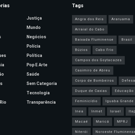
rias
Tags
Justiça
Angra dos Reis
Araruama
Mundo
Arraial do Cabo
s
Negócios
Baixada Fluminense
Brasil
Polícia
Búzios
Cabo Frio
ues
Política
Campos dos Goytacazes
ia
Pop E Arte
Casimiro de Abreu
ão
Saúde
Corpo de Bombeiros
Defesa 
s
Sem Categoria
Duque de Caxias
Educação
Tecnologia
Feminicídio
Iguaba Grande
Rio
Transparência
Inea
Inmet
Israel
Ita
Macaé
Maricá
MPRJ
Niterói
Noroeste Fluminens