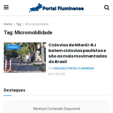
Home
Tag
Micromobilidade
Tag:
Micromobilidade
Ciclovias de Niterói-RJ
CIDADES
batem ciclovias paulistas e
são as mais movimentadas
do Brasil
POR
REDAÇÃO PORTAL FLUMINENSE
27/04/2025
Destaques
Nenhum Conteúdo Disponível