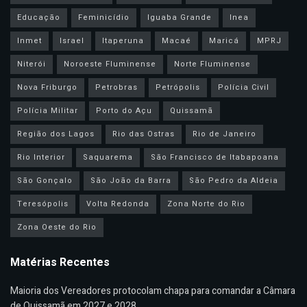
Educação
Feminicídio
Iguaba Grande
Inea
Inmet
Israel
Itaperuna
Macaé
Maricá
MPRJ
Niterói
Noroeste Fluminense
Norte Fluminense
Nova Friburgo
Petrobras
Petrópolis
Polícia Civil
Polícia Militar
Porto do Açu
Quissamã
Região dos Lagos
Rio das Ostras
Rio de Janeiro
Rio Interior
Saquarema
São Francisco de Itabapoana
São Gonçalo
São João da Barra
São Pedro da Aldeia
Teresópolis
Volta Redonda
Zona Norte do Rio
Zona Oeste do Rio
Matérias Recentes
Maioria dos Vereadores protocolam chapa para comandar a Câmara
de Quissamã em 2027 e 2028