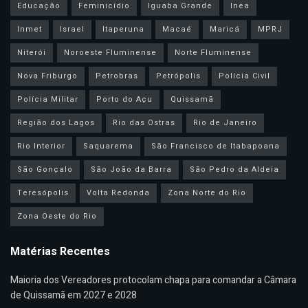
Educação
Feminicídio
Iguaba Grande
Inea
Inmet
Israel
Itaperuna
Macaé
Maricá
MPRJ
Niterói
Noroeste Fluminense
Norte Fluminense
Nova Friburgo
Petrobras
Petrópolis
Polícia Civil
Polícia Militar
Porto do Açu
Quissamã
Região dos Lagos
Rio das Ostras
Rio de Janeiro
Rio Interior
Saquarema
São Francisco de Itabapoana
São Gonçalo
São João da Barra
São Pedro da Aldeia
Teresópolis
Volta Redonda
Zona Norte do Rio
Zona Oeste do Rio
Matérias Recentes
Maioria dos Vereadores protocolam chapa para comandar a Câmara
de Quissamã em 2027 e 2028