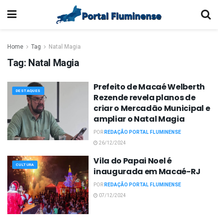
Home
Tag
Natal Magia
Tag:
Natal Magia
Prefeito de Macaé Welberth
DESTAQUES
Rezende revela planos de
criar o Mercadão Municipal e
ampliar o Natal Magia
POR
REDAÇÃO PORTAL FLUMINENSE
26/12/2024
Vila do Papai Noel é
CULTURA
inaugurada em Macaé-RJ
POR
REDAÇÃO PORTAL FLUMINENSE
07/12/2024