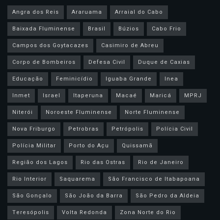
Angra dos Reis
Araruama
Arraial do Cabo
Baixada Fluminense
Brasil
Búzios
Cabo Frio
Campos dos Goytacazes
Casimiro de Abreu
Corpo de Bombeiros
Defesa Civil
Duque de Caxias
Educação
Feminicídio
Iguaba Grande
Inea
Inmet
Israel
Itaperuna
Macaé
Maricá
MPRJ
Niterói
Noroeste Fluminense
Norte Fluminense
Nova Friburgo
Petrobras
Petrópolis
Polícia Civil
Polícia Militar
Porto do Açu
Quissamã
Região dos Lagos
Rio das Ostras
Rio de Janeiro
Rio Interior
Saquarema
São Francisco de Itabapoana
São Gonçalo
São João da Barra
São Pedro da Aldeia
Teresópolis
Volta Redonda
Zona Norte do Rio