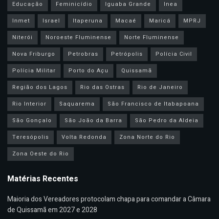
Educação
Feminicídio
Iguaba Grande
Inea
Inmet
Israel
Itaperuna
Macaé
Maricá
MPRJ
Niterói
Noroeste Fluminense
Norte Fluminense
Nova Friburgo
Petrobras
Petrópolis
Polícia Civil
Polícia Militar
Porto do Açu
Quissamã
Região dos Lagos
Rio das Ostras
Rio de Janeiro
Rio Interior
Saquarema
São Francisco de Itabapoana
São Gonçalo
São João da Barra
São Pedro da Aldeia
Teresópolis
Volta Redonda
Zona Norte do Rio
Zona Oeste do Rio
Matérias Recentes
Maioria dos Vereadores protocolam chapa para comandar a Câmara
de Quissamã em 2027 e 2028