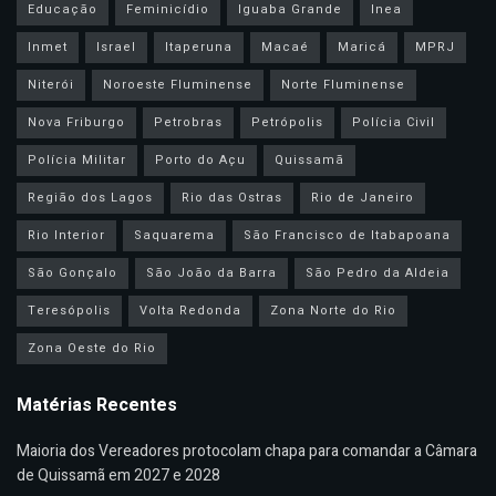
Educação
Feminicídio
Iguaba Grande
Inea
Inmet
Israel
Itaperuna
Macaé
Maricá
MPRJ
Niterói
Noroeste Fluminense
Norte Fluminense
Nova Friburgo
Petrobras
Petrópolis
Polícia Civil
Polícia Militar
Porto do Açu
Quissamã
Região dos Lagos
Rio das Ostras
Rio de Janeiro
Rio Interior
Saquarema
São Francisco de Itabapoana
São Gonçalo
São João da Barra
São Pedro da Aldeia
Teresópolis
Volta Redonda
Zona Norte do Rio
Zona Oeste do Rio
Matérias Recentes
Maioria dos Vereadores protocolam chapa para comandar a Câmara
de Quissamã em 2027 e 2028