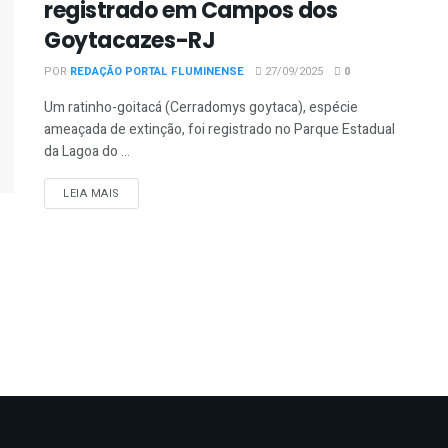
registrado em Campos dos
Goytacazes-RJ
POR
REDAÇÃO PORTAL FLUMINENSE
27/09/2025
0
Um ratinho-goitacá (Cerradomys goytaca), espécie
ameaçada de extinção, foi registrado no Parque Estadual
da Lagoa do ...
DETAILS
LEIA MAIS