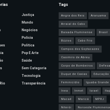
rias
Tags
Justiça
Angra dos Reis
Araruama
Mundo
Arraial do Cabo
s
Negócios
Baixada Fluminense
Brasil
Polícia
Búzios
Cabo Frio
ues
Política
Campos dos Goytacazes
ia
Pop E Arte
Casimiro de Abreu
ão
Saúde
Corpo de Bombeiros
Defesa 
s
Sem Categoria
Duque de Caxias
Educação
Tecnologia
Feminicídio
Iguaba Grande
Rio
Transparência
Inea
Inmet
Israel
Ita
Macaé
Maricá
MPRJ
Niterói
Noroeste Fluminens