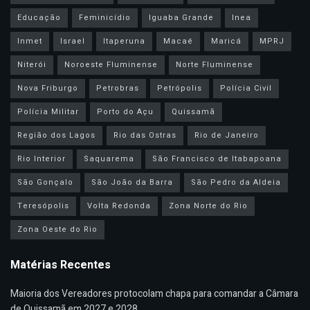
Educação
Feminicídio
Iguaba Grande
Inea
Inmet
Israel
Itaperuna
Macaé
Maricá
MPRJ
Niterói
Noroeste Fluminense
Norte Fluminense
Nova Friburgo
Petrobras
Petrópolis
Polícia Civil
Polícia Militar
Porto do Açu
Quissamã
Região dos Lagos
Rio das Ostras
Rio de Janeiro
Rio Interior
Saquarema
São Francisco de Itabapoana
São Gonçalo
São João da Barra
São Pedro da Aldeia
Teresópolis
Volta Redonda
Zona Norte do Rio
Zona Oeste do Rio
Matérias Recentes
Maioria dos Vereadores protocolam chapa para comandar a Câmara
de Quissamã em 2027 e 2028