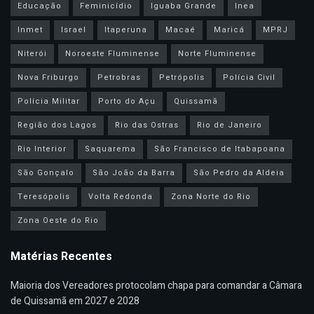
Educação
Feminicídio
Iguaba Grande
Inea
Inmet
Israel
Itaperuna
Macaé
Maricá
MPRJ
Niterói
Noroeste Fluminense
Norte Fluminense
Nova Friburgo
Petrobras
Petrópolis
Polícia Civil
Polícia Militar
Porto do Açu
Quissamã
Região dos Lagos
Rio das Ostras
Rio de Janeiro
Rio Interior
Saquarema
São Francisco de Itabapoana
São Gonçalo
São João da Barra
São Pedro da Aldeia
Teresópolis
Volta Redonda
Zona Norte do Rio
Zona Oeste do Rio
Matérias Recentes
Maioria dos Vereadores protocolam chapa para comandar a Câmara
de Quissamã em 2027 e 2028