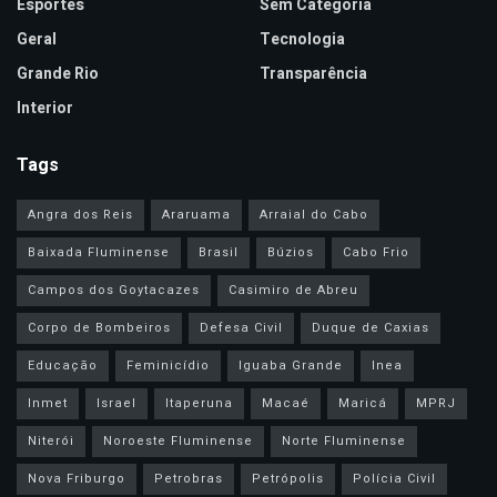
Esportes
Sem Categoria
Geral
Tecnologia
Grande Rio
Transparência
Interior
Tags
Angra dos Reis
Araruama
Arraial do Cabo
Baixada Fluminense
Brasil
Búzios
Cabo Frio
Campos dos Goytacazes
Casimiro de Abreu
Corpo de Bombeiros
Defesa Civil
Duque de Caxias
Educação
Feminicídio
Iguaba Grande
Inea
Inmet
Israel
Itaperuna
Macaé
Maricá
MPRJ
Niterói
Noroeste Fluminense
Norte Fluminense
Nova Friburgo
Petrobras
Petrópolis
Polícia Civil