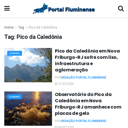
Home
Tag
Pico da Caledônia
Tag:
Pico da Caledônia
Pico da Caledônia em Nova
CIDADES
Friburgo-RJ sofre com lixo,
infraestrutura e
aglomeração
POR
REDAÇÃO PORTAL FLUMINENSE
27/07/2025
Observatório do Pico da
CIDADES
Caledônia em Nova
Friburgo-RJ amanhece com
placas de gelo
POR
REDAÇÃO PORTAL FLUMINENSE
06/07/2025