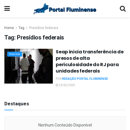
Home
Tag
Presídios federais
Tag:
Presídios federais
Seap inicia transferência de
POLÍCIA
presos de alta
periculosidade do RJ para
unidades federais
POR
REDAÇÃO PORTAL FLUMINENSE
23/02/2025
Destaques
Nenhum Conteúdo Disponível