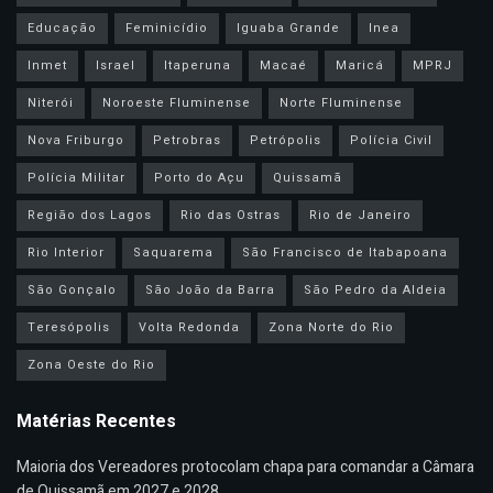
Educação
Feminicídio
Iguaba Grande
Inea
Inmet
Israel
Itaperuna
Macaé
Maricá
MPRJ
Niterói
Noroeste Fluminense
Norte Fluminense
Nova Friburgo
Petrobras
Petrópolis
Polícia Civil
Polícia Militar
Porto do Açu
Quissamã
Região dos Lagos
Rio das Ostras
Rio de Janeiro
Rio Interior
Saquarema
São Francisco de Itabapoana
São Gonçalo
São João da Barra
São Pedro da Aldeia
Teresópolis
Volta Redonda
Zona Norte do Rio
Zona Oeste do Rio
Matérias Recentes
Maioria dos Vereadores protocolam chapa para comandar a Câmara
de Quissamã em 2027 e 2028